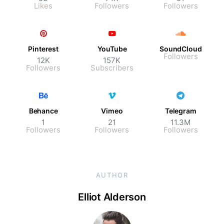
Likes
Followers
Followers
Pinterest
YouTube
SoundCloud
Followers
12K
157K
Followers
Subscribers
Behance
Vimeo
Telegram
1
21
11.3M
Followers
Followers
Followers
AUTHOR
Elliot Alderson