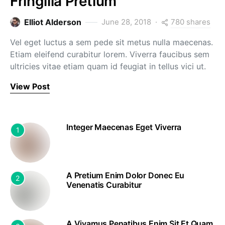
Fringilla Pretium
780 shares
Elliot Alderson
June 28, 2018
Vel eget luctus a sem pede sit metus nulla maecenas.
Etiam eleifend curabitur lorem. Viverra faucibus sem
ultricies vitae etiam quam id feugiat in tellus vici ut.
View Post
Integer Maecenas Eget Viverra
1
A Pretium Enim Dolor Donec Eu
2
Venenatis Curabitur
A Vivamus Penatibus Enim Sit Et Quam