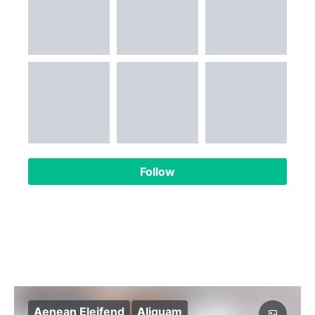
Follow
Aenean Eleifend
Aliquam