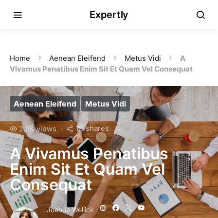
Expertly
Home
Aenean Eleifend
Metus Vidi
A
Vivamus Penatibus Enim Sit Et Quam Vel Consequat
Aenean Eleifend
Metus Vidi
1K shares
2.6K views
A Vivamus Penatibus
Enim Sit Et Quam Vel
Consequat
Joanna Wellick