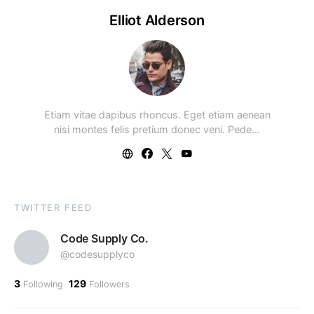
Elliot Alderson
Etiam vitae dapibus rhoncus. Eget etiam aenean
nisi montes felis pretium donec veni. Pede…
TWITTER FEED
Code Supply Co.
@codesupplyco
3
129
Following
Followers