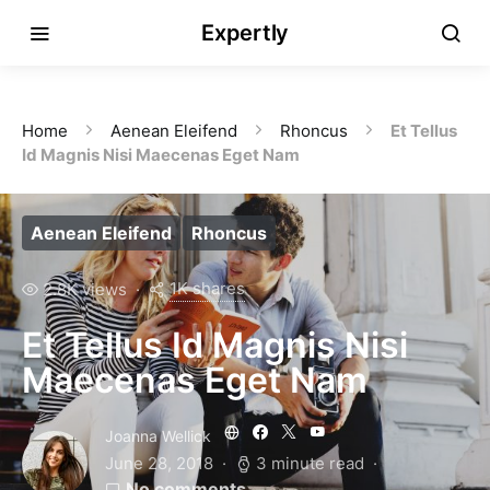
Expertly
Home
Aenean Eleifend
Rhoncus
Et Tellus
Id Magnis Nisi Maecenas Eget Nam
Aenean Eleifend
Rhoncus
1K shares
2.8K views
Et Tellus Id Magnis Nisi
Maecenas Eget Nam
Joanna Wellick
June 28, 2018
3 minute read
No comments