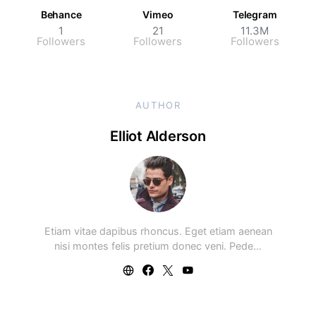
Behance
Vimeo
Telegram
1
21
11.3M
Followers
Followers
Followers
AUTHOR
Elliot Alderson
Etiam vitae dapibus rhoncus. Eget etiam aenean
nisi montes felis pretium donec veni. Pede…