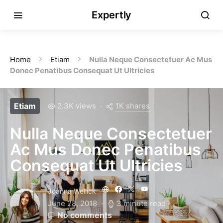
Expertly
Home
Etiam
Nulla Neque Consectetuer Ac Mus
Donec Penatibus Consequat Ut Ultricies
1K shares
Etiam
2.3K views
Nulla Neque Consectetuer
Ac Mus Donec Penatibus
Consequat Ut Ultricies
Joanna Wellick
June 28, 2018
3 minute read
No comments