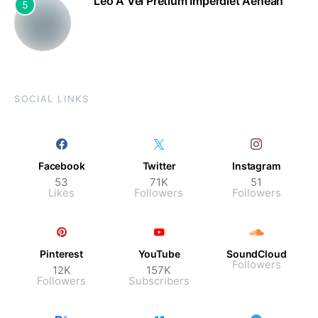
Leo A Vel Pretium Imperdiet Aenean
5
SOCIAL LINKS
Facebook
Twitter
Instagram
53
71K
51
Likes
Followers
Followers
Pinterest
YouTube
SoundCloud
Followers
12K
157K
Followers
Subscribers