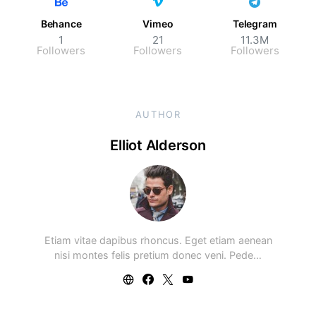
Behance
Vimeo
Telegram
1
21
11.3M
Followers
Followers
Followers
AUTHOR
Elliot Alderson
Etiam vitae dapibus rhoncus. Eget etiam aenean
nisi montes felis pretium donec veni. Pede…