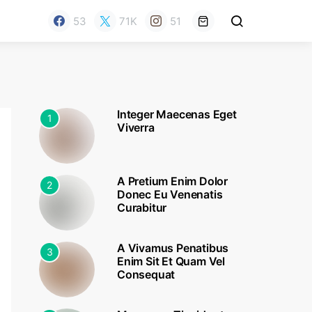
53
71K
51
Integer Maecenas Eget
1
Viverra
A Pretium Enim Dolor
2
Donec Eu Venenatis
Curabitur
A Vivamus Penatibus
3
Enim Sit Et Quam Vel
Consequat