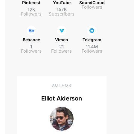
Pinterest
YouTube
SoundCloud
Followers
12K
157K
Followers
Subscribers
Behance
Vimeo
Telegram
1
21
11.4M
Followers
Followers
Followers
AUTHOR
Elliot Alderson