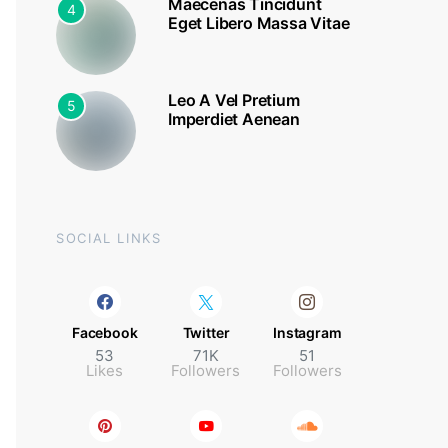
Maecenas Tincidunt
4
Eget Libero Massa Vitae
Leo A Vel Pretium
5
Imperdiet Aenean
SOCIAL LINKS
Facebook
Twitter
Instagram
53
71K
51
Likes
Followers
Followers