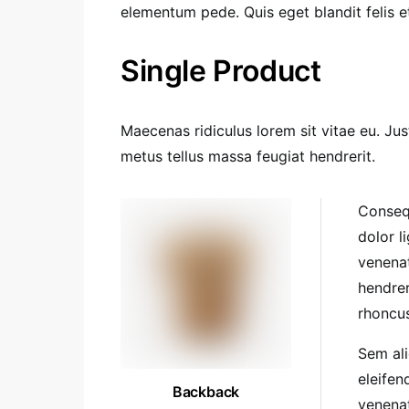
elementum pede. Quis eget blandit felis e
Single Product
Maecenas ridiculus lorem sit vitae eu. Ju
metus tellus massa feugiat hendrerit.
Consequ
dolor l
venenat
hendrer
rhoncus
Sem ali
eleifen
Backback
venenat