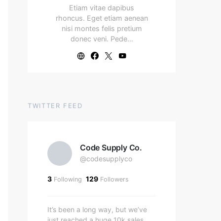
Etiam vitae dapibus
rhoncus. Eget etiam aenean
nisi montes felis pretium
donec veni. Pede…
TWITTER FEED
Code Supply Co.
@codesupplyco
3
129
Following
Followers
It’s been a long way, but we’ve
just reached a huge 10k sales