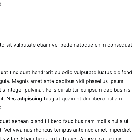
t.
sto sit vulputate etiam vel pede natoque enim consequat
at tincidunt hendrerit eu odio vulputate luctus eleifend
igula. Magnis amet ante dapibus vidi phasellus ipsum
is integer pulvinar. Felis curabitur eu ipsum dapibus nisi
it. Nec
adipiscing
feugiat quam et dui libero nullam
.
quet aenean blandit libero faucibus nam mollis nulla ut
d. Vel vivamus rhoncus tempus ante nec amet imperdiet
is vitae. Etiam hendrerit ultricies. Aenean sapien nisi