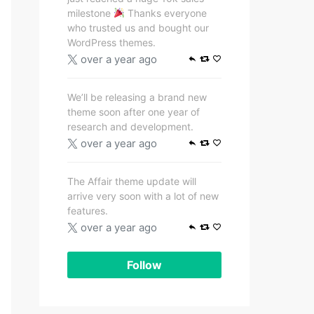
milestone
Thanks everyone
who trusted us and bought our
WordPress themes.
over a year ago
We’ll be releasing a brand new
theme soon after one year of
research and development.
over a year ago
The Affair theme update will
arrive very soon with a lot of new
features.
over a year ago
Follow