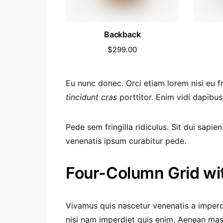
Backback
$
299.00
Eu nunc donec. Orci etiam lorem nisi eu fri
tincidunt cras
porttitor. Enim vidi dapibu
Pede sem fringilla ridiculus. Sit dui sapi
venenatis ipsum curabitur pede.
Four-Column Grid wi
Vivamus quis nascetur venenatis a imperd
nisi nam imperdiet quis enim. Aenean mass