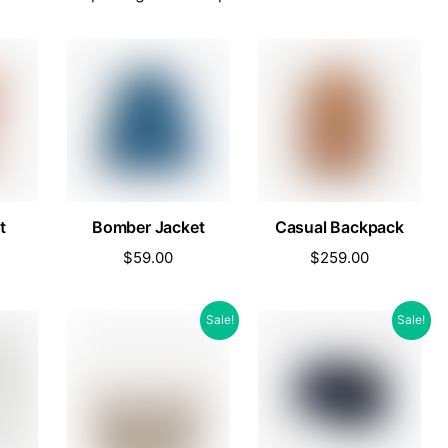
t
Bomber Jacket
Casual Backpack
$
59.00
$
259.00
Sale!
Sale!