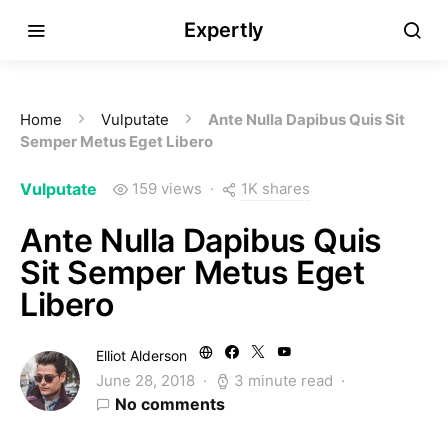
Expertly
Home
Vulputate
Ante Nulla Dapibus Quis Sit
Semper Metus Eget Libero
1K shares
Vulputate
159 views
Ante Nulla Dapibus Quis
Sit Semper Metus Eget
Libero
Elliot Alderson
June 28, 2018
3 minute read
No comments