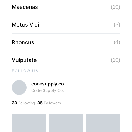
Maecenas
(10)
Metus Vidi
(3)
Rhoncus
(4)
Vulputate
(10)
FOLLOW US
codesupply.co
Code Supply Co.
33
35
Following
Followers