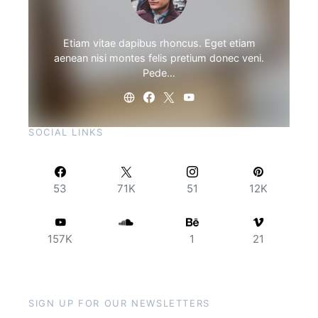
Etiam vitae dapibus rhoncus. Eget etiam
aenean nisi montes felis pretium donec veni.
Pede…
SOCIAL LINKS
53
71K
51
12K
157K
1
21
SIGN UP FOR OUR NEWSLETTERS