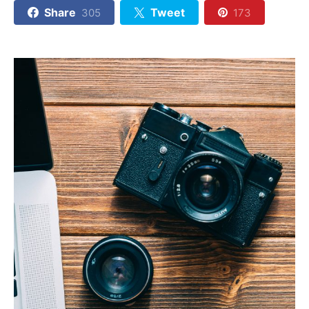
Share
Tweet
305
173