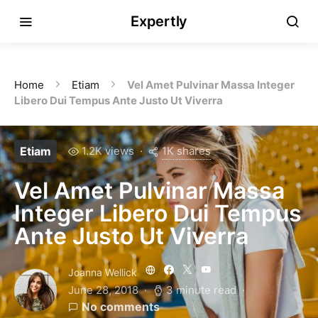
Expertly
Home
Etiam
Vel Amet Pulvinar Massa Integer
Libero Dui Tempus Ante Justo Ut Viverra
1K shares
Etiam
1.2K views
Vel Amet Pulvinar Massa
Integer Libero Dui Tempus
Ante Justo Ut Viverra
Joanna Wellick
June 28, 2018
3 minute read
No comments