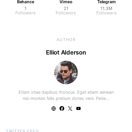
Behance
Vimeo
Telegram
1
21
11.3M
Followers
Followers
Followers
AUTHOR
Elliot Alderson
Etiam vitae dapibus rhoncus. Eget etiam aenean
nisi montes felis pretium donec veni. Pede…
TWITTER FEED