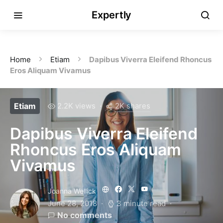
Expertly
Home
Etiam
Dapibus Viverra Eleifend Rhoncus
Eros Aliquam Vivamus
2K shares
Etiam
2.2K views
Dapibus Viverra Eleifend
Rhoncus Eros Aliquam
Vivamus
Joanna Wellick
June 28, 2018
3 minute read
No comments