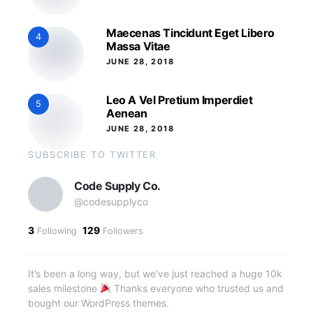
Maecenas Tincidunt Eget Libero
4
Massa Vitae
JUNE 28, 2018
Leo A Vel Pretium Imperdiet
5
Aenean
JUNE 28, 2018
SUBSCRIBE TO TWITTER
Code Supply Co.
@codesupplyco
3
129
Following
Followers
It’s been a long way, but we’ve just reached a huge 10k
sales milestone
Thanks everyone who trusted us and
bought our WordPress themes.