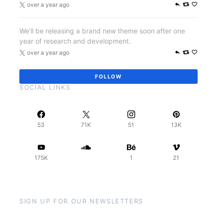
over a year ago
We’ll be releasing a brand new theme soon after one
year of research and development.
over a year ago
FOLLOW
SOCIAL LINKS
53
71K
51
13K
175K
1
21
SIGN UP FOR OUR NEWSLETTERS