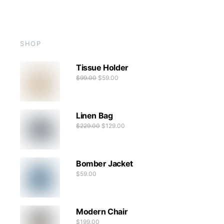
SHOP
Tissue Holder
$
99.00
$
59.00
Linen Bag
$
229.00
$
129.00
Bomber Jacket
$
59.00
Modern Chair
$
199.00