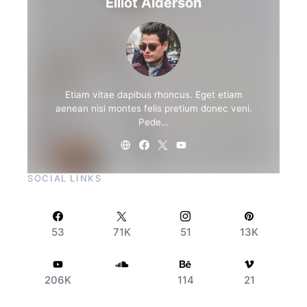
Elliot Alderson
Etiam vitae dapibus rhoncus. Eget etiam
aenean nisi montes felis pretium donec veni.
Pede…
SOCIAL LINKS
53
71K
51
13K
206K
114
21