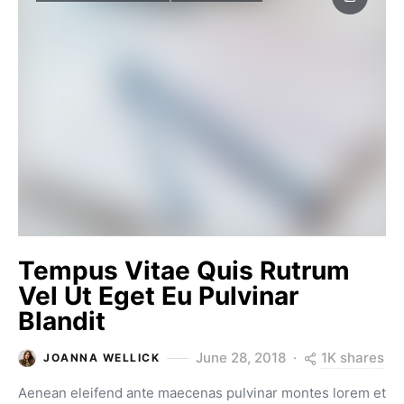
Tempus Vitae Quis Rutrum
Vel Ut Eget Eu Pulvinar
Blandit
1K shares
June 28, 2018
JOANNA WELLICK
Aenean eleifend ante maecenas pulvinar montes lorem et