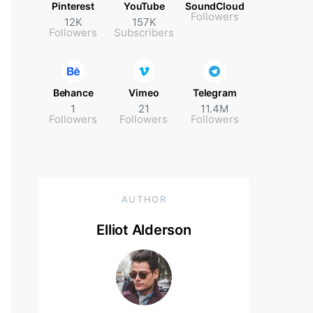
Pinterest
YouTube
SoundCloud
Followers
12K
157K
Followers
Subscribers
Behance
Vimeo
Telegram
1
21
11.4M
Followers
Followers
Followers
AUTHOR
Elliot Alderson