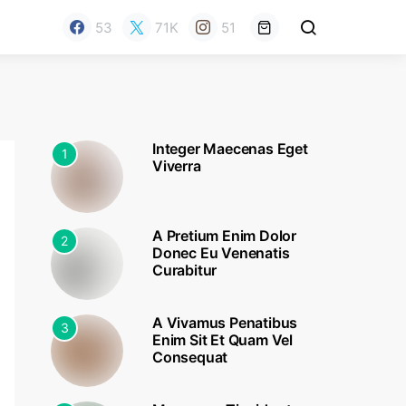
53
71K
51
Integer Maecenas Eget
1
Viverra
A Pretium Enim Dolor
2
Donec Eu Venenatis
Curabitur
A Vivamus Penatibus
3
Enim Sit Et Quam Vel
Consequat