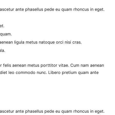
scetur ante phasellus pede eu quam rhoncus in eget.
et.
 quam.
nean ligula metus natoque orci nisi cras.
la.
r felis aenean metus porttitor vitae. Cum nam aenean
erdiet leo commodo nunc. Libero pretium quam ante
scetur ante phasellus pede eu quam rhoncus in eget.