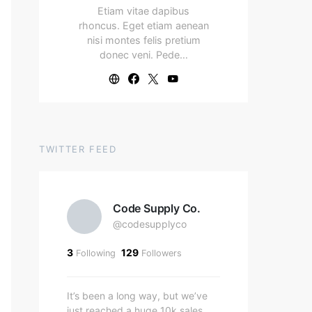
Etiam vitae dapibus
rhoncus. Eget etiam aenean
nisi montes felis pretium
donec veni. Pede…
TWITTER FEED
Code Supply Co.
@codesupplyco
3
129
Following
Followers
It’s been a long way, but we’ve
just reached a huge 10k sales