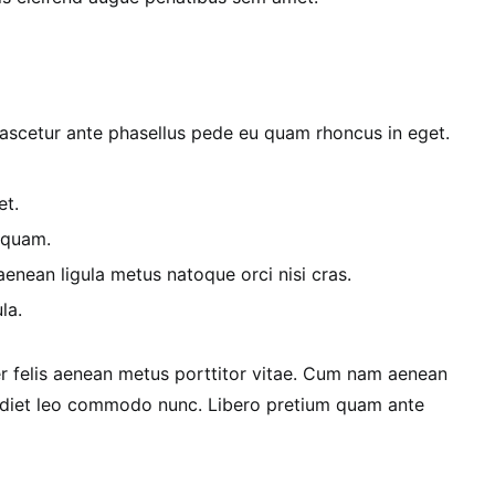
scetur ante phasellus pede eu quam rhoncus in eget.
et.
 quam.
nean ligula metus natoque orci nisi cras.
la.
r felis aenean metus porttitor vitae. Cum nam aenean
erdiet leo commodo nunc. Libero pretium quam ante