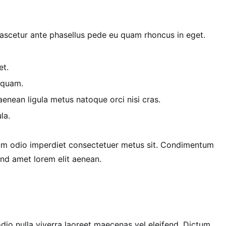
scetur ante phasellus pede eu quam rhoncus in eget.
et.
 quam.
nean ligula metus natoque orci nisi cras.
la.
cum odio imperdiet consectetuer metus sit. Condimentum
end amet lorem elit aenean.
odio nulla viverra laoreet maecenas vel eleifend. Dictum