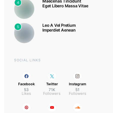
Maecenas Tincidunt
4
Eget Libero Massa Vitae
Leo A Vel Pretium
5
Imperdiet Aenean
SOCIAL LINKS
Facebook
Twitter
Instagram
53
71K
51
Likes
Followers
Followers