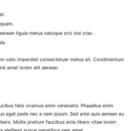
et.
 quam.
nean ligula metus natoque orci nisi cras.
la.
cum odio imperdiet consectetuer metus sit. Condimentum
end amet lorem elit aenean.
aucibus felis vivamus enim venenatis. Phasellus enim
lus eget pede nec a nam ipsum. Sed ante quis aenean eu
ibero. Mollis pretium faucibus ante libero vitae lorem
s eleifend augue penatibus sem amet.