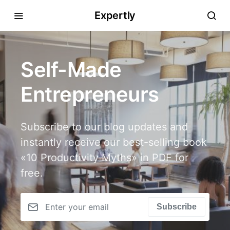
Expertly
Self-Made
Entrepreneurs
Subscribe to our blog updates and
instantly receive our best-selling book
«10 Productivity Myths» in PDF for
free.
Subscribe