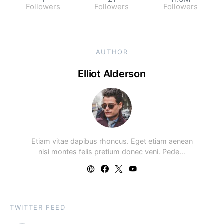
Followers
Followers
Followers
AUTHOR
Elliot Alderson
Etiam vitae dapibus rhoncus. Eget etiam aenean
nisi montes felis pretium donec veni. Pede…
TWITTER FEED