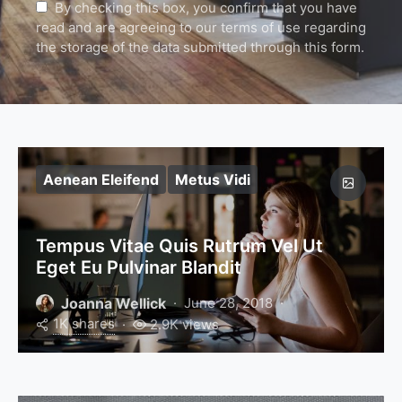
By checking this box, you confirm that you have
read and are agreeing to our terms of use regarding
the storage of the data submitted through this form.
Aenean Eleifend
Metus Vidi
Tempus Vitae Quis Rutrum Vel Ut
Eget Eu Pulvinar Blandit
Joanna Wellick
June 28, 2018
1K shares
2.9K views