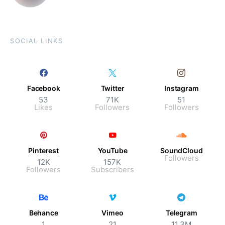
SOCIAL LINKS
Facebook
Twitter
Instagram
53
71K
51
Likes
Followers
Followers
Pinterest
YouTube
SoundCloud
Followers
12K
157K
Followers
Subscribers
Behance
Vimeo
Telegram
1
21
11.3M