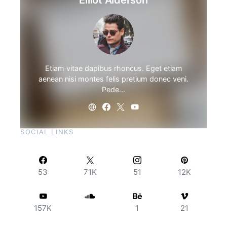
Elliot Alderson
Etiam vitae dapibus rhoncus. Eget etiam
aenean nisi montes felis pretium donec veni.
Pede…
SOCIAL LINKS
53
71K
51
12K
157K
1
21