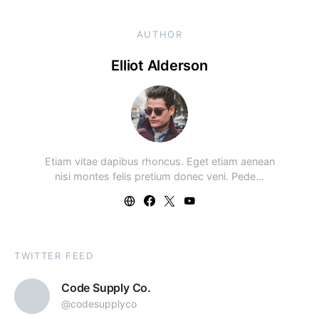
AUTHOR
Elliot Alderson
Etiam vitae dapibus rhoncus. Eget etiam aenean
nisi montes felis pretium donec veni. Pede…
TWITTER FEED
Code Supply Co.
@codesupplyco