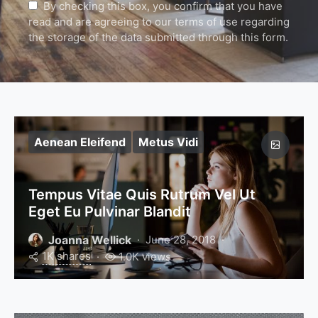
By checking this box, you confirm that you have
read and are agreeing to our terms of use regarding
the storage of the data submitted through this form.
Aenean Eleifend
Metus Vidi
Tempus Vitae Quis Rutrum Vel Ut
Eget Eu Pulvinar Blandit
Joanna Wellick
June 28, 2018
1K shares
1.0K views