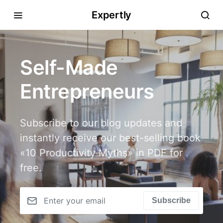
Expertly
Self-Made
Entrepreneurs
Subscribe to our blog updates and
instantly receive our best-selling book
«10 Productivity Myths» in PDF for
free.
Subscribe