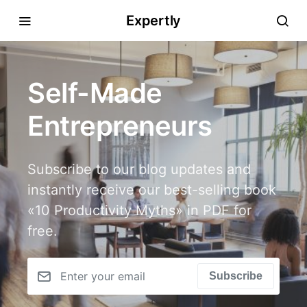
Expertly
Self-Made
Entrepreneurs
Subscribe to our blog updates and
instantly receive our best-selling book
«10 Productivity Myths» in PDF for
free.
Subscribe