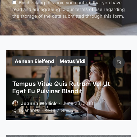
By checking this box, you confirm that you have
read and are agreeing to our terms of use regarding
the storage of the data submitted through this form.
Aenean Eleifend
Metus Vidi
Tempus Vitae Quis Rutrum Vel Ut
Eget Eu Pulvinar Blandit
Joanna Wellick
June 28, 2018
1K shares
967 views