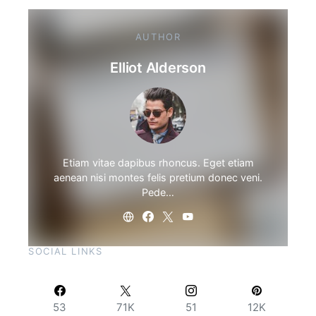
AUTHOR
Elliot Alderson
Etiam vitae dapibus rhoncus. Eget etiam
aenean nisi montes felis pretium donec veni.
Pede…
SOCIAL LINKS
53
71K
51
12K