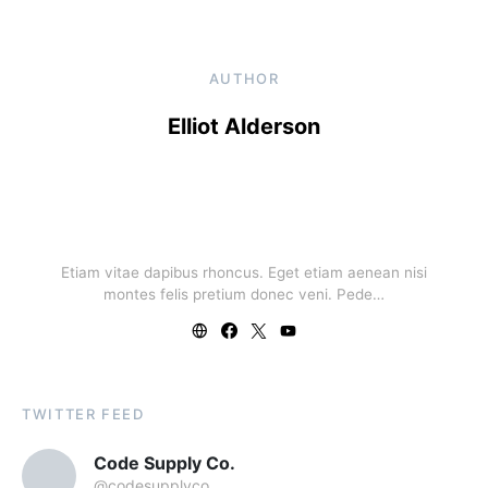
AUTHOR
Elliot Alderson
Etiam vitae dapibus rhoncus. Eget etiam aenean nisi
montes felis pretium donec veni. Pede…
TWITTER FEED
Code Supply Co.
@codesupplyco
3
129
Following
Followers