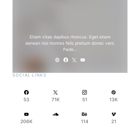
Etiam vitae dapibus rhoncus. Eget etiam
aenean nisi montes felis pretium donec veni.
Pede…
SOCIAL LINKS
53
71K
51
13K
206K
114
21
SUBSCRIBE
By checking this box, you confirm that you