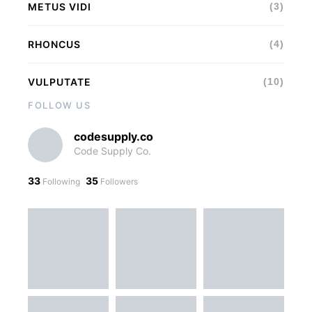
VULPUTATE
(10)
FOLLOW US
codesupply.co
Code Supply Co.
33
35
Following
Followers