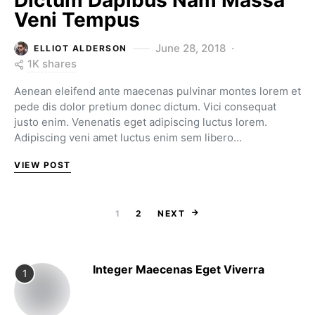
Dictum Dapibus Nam Massa
Veni Tempus
June 28, 2018
ELLIOT ALDERSON
1K shares
Aenean eleifend ante maecenas pulvinar montes lorem et
pede dis dolor pretium donec dictum. Vici consequat
justo enim. Venenatis eget adipiscing luctus lorem.
Adipiscing veni amet luctus enim sem libero…
VIEW POST
Posts paginat
1
2
NEXT
Integer Maecenas Eget Viverra
1