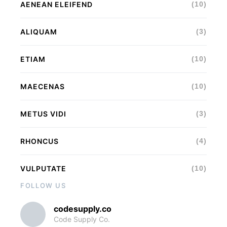
AENEAN ELEIFEND
(10)
ALIQUAM
(3)
ETIAM
(10)
MAECENAS
(10)
METUS VIDI
(3)
RHONCUS
(4)
VULPUTATE
(10)
FOLLOW US
codesupply.co
Code Supply Co.