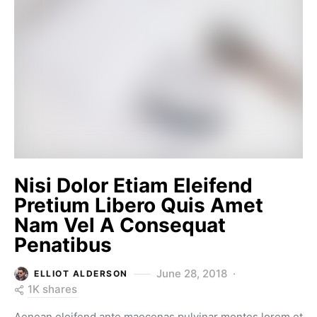
Nisi Dolor Etiam Eleifend
Pretium Libero Quis Amet
Nam Vel A Consequat
Penatibus
June 28, 2018
ELLIOT ALDERSON
1K shares
Aenean eleifend ante maecenas pulvinar montes lorem et