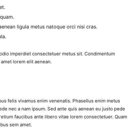
et.
 quam.
nean ligula metus natoque orci nisi cras.
la.
 odio imperdiet consectetuer metus sit. Condimentum
 amet lorem elit aenean.
cibus felis vivamus enim venenatis. Phasellus enim metus
pede nec a nam ipsum. Sed ante quis aenean eu justo pede
 pretium faucibus ante libero vitae lorem consectetuer. Quam
ibus sem amet.