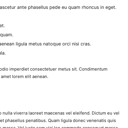
scetur ante phasellus pede eu quam rhoncus in eget.
et.
 quam.
nean ligula metus natoque orci nisi cras.
la.
 odio imperdiet consectetuer metus sit. Condimentum
 amet lorem elit aenean.
o nulla viverra laoreet maecenas vel eleifend. Dictum eu vel
et phasellus penatibus. Quam ligula donec venenatis quis
 massa. Vel justo sem vici leo commodo consequat massa.