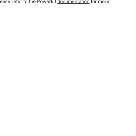
ease refer to the Powerkit
documentation
for more