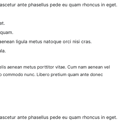
scetur ante phasellus pede eu quam rhoncus in eget.
et.
 quam.
nean ligula metus natoque orci nisi cras.
la.
elis aenean metus porttitor vitae. Cum nam aenean vel
 leo commodo nunc. Libero pretium quam ante donec
scetur ante phasellus pede eu quam rhoncus in eget.