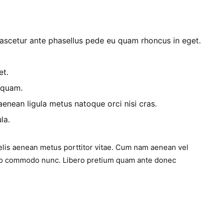
scetur ante phasellus pede eu quam rhoncus in eget.
et.
 quam.
nean ligula metus natoque orci nisi cras.
la.
elis aenean metus porttitor vitae. Cum nam aenean vel
 leo commodo nunc. Libero pretium quam ante donec