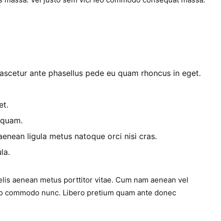
scetur ante phasellus pede eu quam rhoncus in eget.
et.
 quam.
nean ligula metus natoque orci nisi cras.
la.
elis aenean metus porttitor vitae. Cum nam aenean vel
 leo commodo nunc. Libero pretium quam ante donec