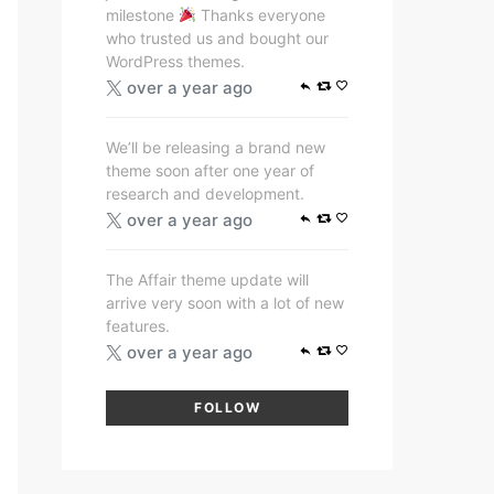
milestone
Thanks everyone
who trusted us and bought our
WordPress themes.
over a year ago
We’ll be releasing a brand new
theme soon after one year of
research and development.
over a year ago
The Affair theme update will
arrive very soon with a lot of new
features.
over a year ago
FOLLOW