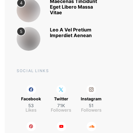
Maecenas Tincidunt
4
Eget Libero Massa
Vitae
Leo A Vel Pretium
5
Imperdiet Aenean
SOCIAL LINKS
Facebook
Twitter
Instagram
53
71K
51
Likes
Followers
Followers