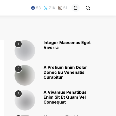
53
71K
51
Integer Maecenas Eget
1
Viverra
A Pretium Enim Dolor
2
Donec Eu Venenatis
Curabitur
A Vivamus Penatibus
3
Enim Sit Et Quam Vel
Consequat