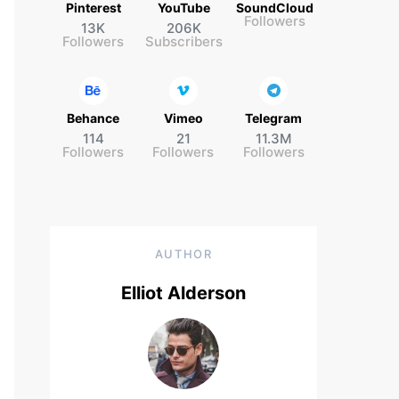
Pinterest
YouTube
SoundCloud
Followers
13K
206K
Followers
Subscribers
Behance
Vimeo
Telegram
114
21
11.3M
Followers
Followers
Followers
AUTHOR
Elliot Alderson