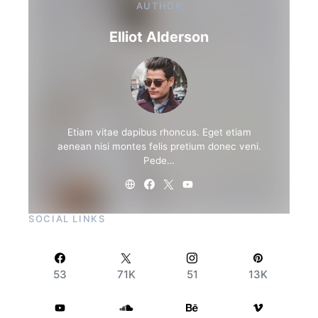
AUTHOR
Elliot Alderson
Etiam vitae dapibus rhoncus. Eget etiam
aenean nisi montes felis pretium donec veni.
Pede…
SOCIAL LINKS
53
71K
51
13K