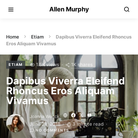
Allen Murphy
Home
Etiam
Dapibus Viverra Eleifend Rhoncus
Eros Aliquam Vivamus
1K shares
1.5K views
ETIAM
Dapibus Viverra Eleifend
Rhoncus Eros Aliquam
Vivamus
Joanna Wellick
June 28, 2018
3 minute read
NO COMMENTS