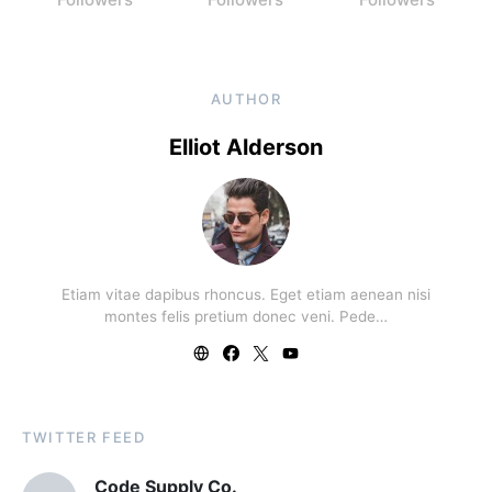
AUTHOR
Elliot Alderson
Etiam vitae dapibus rhoncus. Eget etiam aenean nisi
montes felis pretium donec veni. Pede…
TWITTER FEED
Code Supply Co.