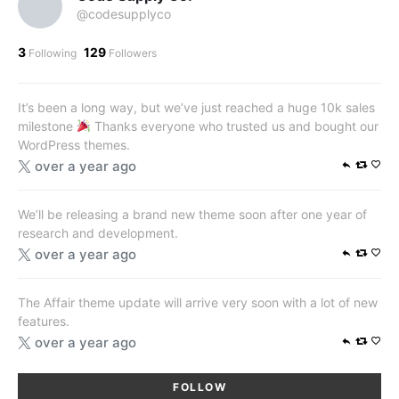
@codesupplyco
3
129
Following
Followers
It’s been a long way, but we’ve just reached a huge 10k sales
milestone
Thanks everyone who trusted us and bought our
WordPress themes.
over a year ago
We’ll be releasing a brand new theme soon after one year of
research and development.
over a year ago
The Affair theme update will arrive very soon with a lot of new
features.
over a year ago
FOLLOW