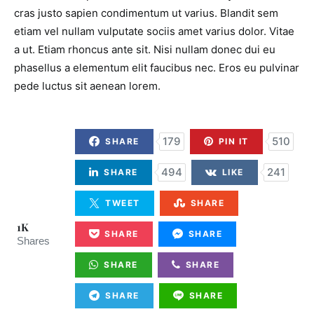
cras justo sapien condimentum ut varius. Blandit sem
etiam vel nullam vulputate sociis amet varius dolor. Vitae
a ut. Etiam rhoncus ante sit. Nisi nullam donec dui eu
phasellus a elementum elit faucibus nec. Eros eu pulvinar
pede luctus sit aenean lorem.
179
510
SHARE
PIN IT
494
241
SHARE
LIKE
TWEET
SHARE
1K
SHARE
SHARE
Shares
SHARE
SHARE
SHARE
SHARE