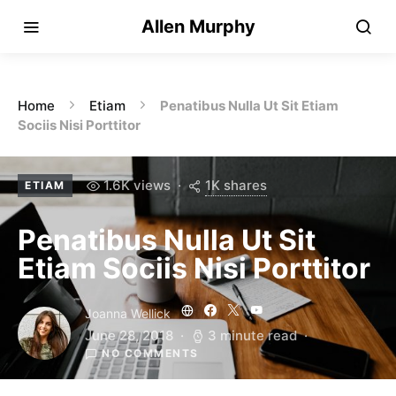
Allen Murphy
Home
Etiam
Penatibus Nulla Ut Sit Etiam
Sociis Nisi Porttitor
1K shares
1.6K views
ETIAM
Penatibus Nulla Ut Sit
Etiam Sociis Nisi Porttitor
Joanna Wellick
June 28, 2018
3 minute read
NO COMMENTS