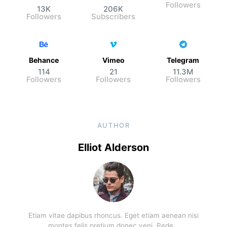
Followers
13K
206K
Followers
Subscribers
Behance
Vimeo
Telegram
114
21
11.3M
Followers
Followers
Followers
AUTHOR
Elliot Alderson
Etiam vitae dapibus rhoncus. Eget etiam aenean nisi
montes felis pretium donec veni. Pede…