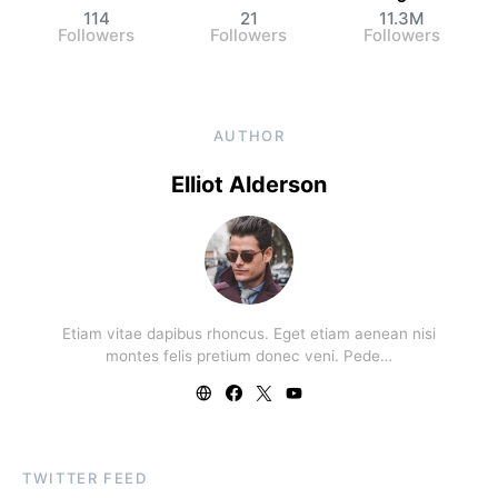
114
21
11.3M
Followers
Followers
Followers
AUTHOR
Elliot Alderson
Etiam vitae dapibus rhoncus. Eget etiam aenean nisi
montes felis pretium donec veni. Pede…
TWITTER FEED