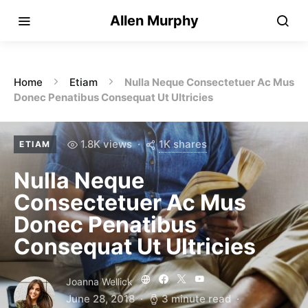
Allen Murphy
Home
Etiam
Nulla Neque Consectetuer Ac Mus
Donec Penatibus Consequat Ut Ultricies
1K shares
1.8K views
ETIAM
Nulla Neque
Consectetuer Ac Mus
Donec Penatibus
Consequat Ut Ultricies
Joanna Wellick
June 28, 2018
3 minute read