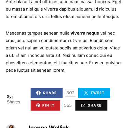
Ante blandit amet ultricies ut in nam massa rhoncus. Eget
eu massa nisi quis viverra dapibus aliquam. Id ridiculus
lorem ut amet dis orci tellus etiam aenean pellentesque.
Maecenas tempus aenean nulla
viverra neque
vel nec
cras justo sapien condimentum ut varius. Blandit sem
etiam vel nullam vulputate sociis amet varius dolor. Vitae
a ut. Etiam rhoncus ante sit. Nisi nullam donec dui eu
phasellus a elementum elit faucibus nec. Eros eu pulvinar
pede luctus sit aenean lorem.
302
SHARE
TWEET
857
Shares
555
PIN IT
SHARE
Joanna Wellick