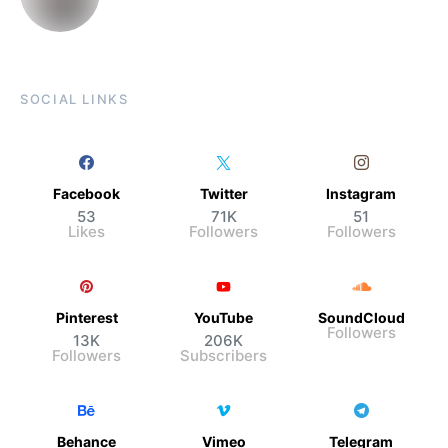
SOCIAL LINKS
Facebook
Twitter
Instagram
53
71K
51
Likes
Followers
Followers
Pinterest
YouTube
SoundCloud
Followers
13K
206K
Followers
Subscribers
Behance
Vimeo
Telegram