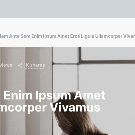
tiam Ante Sem Enim Ipsum Amet Eros Ligula Ullamcorper Viva
1K shares
 views
 Enim Ipsum Amet
lamcorper Vivamus