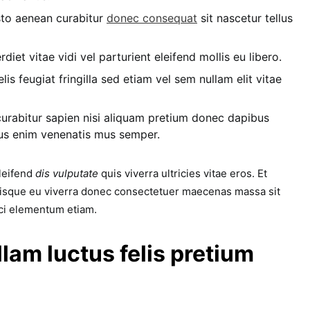
usto aenean curabitur
donec consequat
sit nascetur tellus
iet vitae vidi vel parturient eleifend mollis eu libero.
lis feugiat fringilla sed etiam vel sem nullam elit vitae
curabitur sapien nisi aliquam pretium donec dapibus
bus enim venenatis mus semper.
leifend
dis vulputate
quis viverra ultricies vitae eros. Et
isque eu viverra donec consectetuer maecenas massa sit
vici elementum etiam.
lam luctus felis pretium