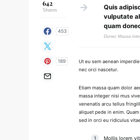
642
Quis adipisc
Shares
vulputate a
quam donec
453
Donec Massa Inte
189
Ut eu sem aenean imperdiet
nec orci nascetur.
Etiam massa quam dolor aen
massa integer nisi mus vive
venenatis arcu tellus fringi
aliquet pede in enim. Quam
sed in orci eu ridiculus vita
Mollis lorem vit