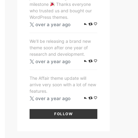
milestone
Thanks everyone
who trusted us and bought our
WordPress themes.
over a year ago
We’ll be releasing a brand new
theme soon after one year of
research and development.
over a year ago
The Affair theme update will
arrive very soon with a lot of new
features.
over a year ago
FOLLOW