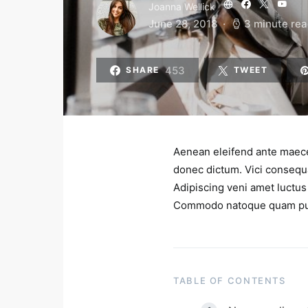
Joanna Wellick
June 28, 2018
3 minute re
453
SHARE
TWEET
Aenean eleifend ante maece
donec dictum. Vici consequa
Adipiscing veni amet luctus
Commodo natoque quam pulv
TABLE OF CONTENTS