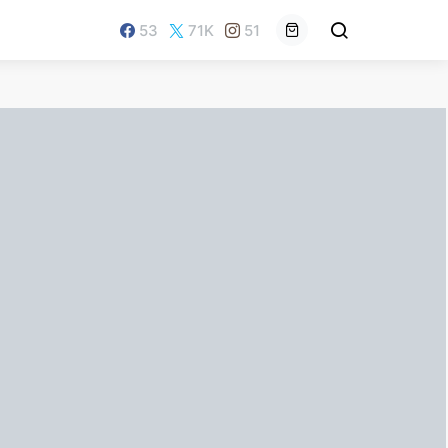
53
71K
51