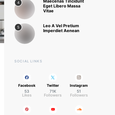
Maecenas Tincidunt
4
Eget Libero Massa
Vitae
Leo A Vel Pretium
5
Imperdiet Aenean
SOCIAL LINKS
Facebook
Twitter
Instagram
53
71K
51
Likes
Followers
Followers