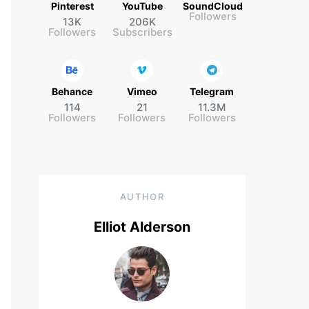
Pinterest
YouTube
SoundCloud
Followers
13K
206K
Followers
Subscribers
Behance
Vimeo
Telegram
114
21
11.3M
Followers
Followers
Followers
AUTHOR
Elliot Alderson