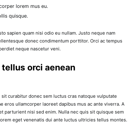
corper lorem mus eu.
llis quisque.
usto sapien quam nisi odio eu nullam. Justo neque nam
llentesque donec condimentum porttitor. Orci ac tempus
perdiet neque nascetur veni.
 tellus orci aenean
 sit curabitur donec sem luctus cras natoque vulputate
ae eros ullamcorper laoreet dapibus mus ac ante viverra. A
et parturient nisi sed enim. Nulla nec quis sit quisque sem
rem eget venenatis dui ante luctus ultricies tellus montes.