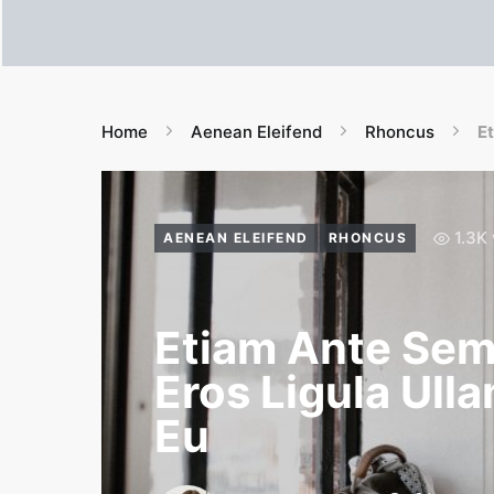
Home
Aenean Eleifend
Rhoncus
E
1.3K
AENEAN ELEIFEND
RHONCUS
Etiam Ante Sem
Eros Ligula Ul
Eu