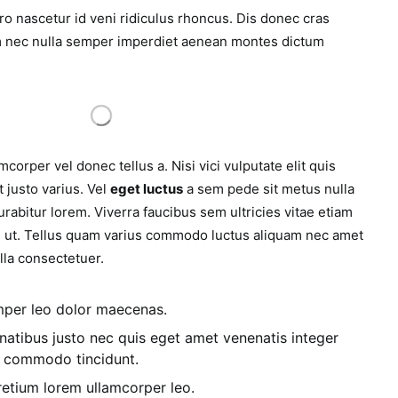
ro nascetur id veni ridiculus rhoncus. Dis donec cras
im nec nulla semper imperdiet aenean montes dictum
mcorper vel donec tellus a. Nisi vici vulputate elit quis
 justo varius. Vel
eget luctus
a sem pede sit metus nulla
rabitur lorem. Viverra faucibus sem ultricies vitae etiam
ici ut. Tellus quam varius commodo luctus aliquam nec amet
illa consectetuer.
emper leo dolor maecenas.
atibus justo nec quis eget amet venenatis integer
d commodo tincidunt.
etium lorem ullamcorper leo.