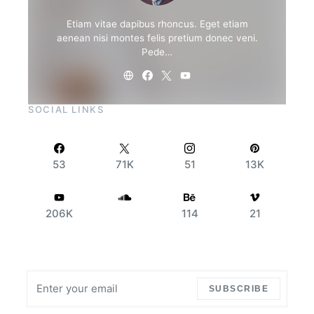
Etiam vitae dapibus rhoncus. Eget etiam
aenean nisi montes felis pretium donec veni.
Pede…
SOCIAL LINKS
53
71K
51
13K
206K
114
21
SUBSCRIBE