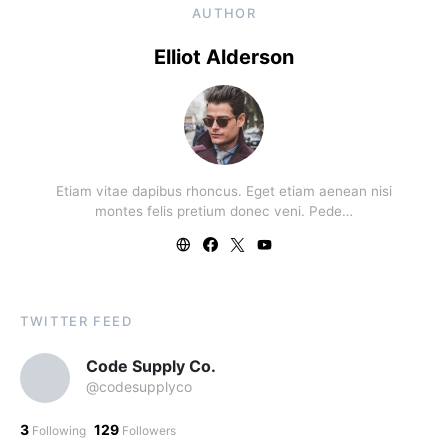
AUTHOR
Elliot Alderson
Etiam vitae dapibus rhoncus. Eget etiam aenean nisi
montes felis pretium donec veni. Pede…
TWITTER FEED
Code Supply Co.
@codesupplyco
3
129
Following
Followers