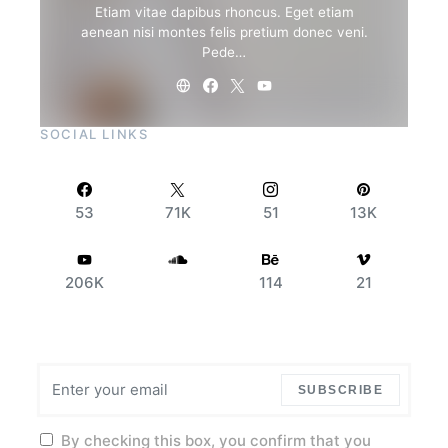
Etiam vitae dapibus rhoncus. Eget etiam
aenean nisi montes felis pretium donec veni.
Pede…
SOCIAL LINKS
53
71K
51
13K
206K
114
21
SUBSCRIBE
By checking this box, you confirm that you