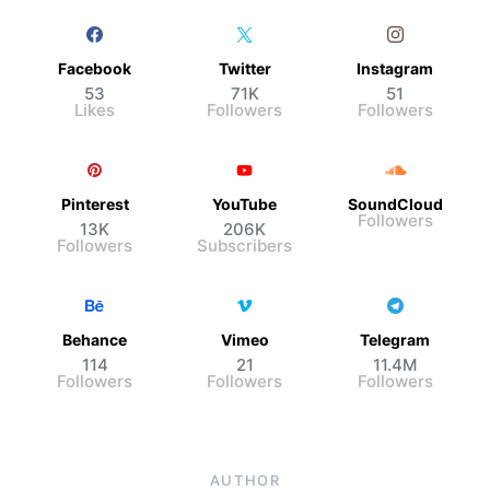
Facebook
Twitter
Instagram
53
71K
51
Likes
Followers
Followers
Pinterest
YouTube
SoundCloud
Followers
13K
206K
Followers
Subscribers
Behance
Vimeo
Telegram
114
21
11.4M
Followers
Followers
Followers
AUTHOR