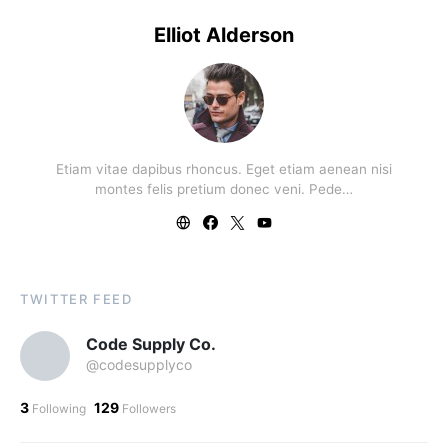
Elliot Alderson
Etiam vitae dapibus rhoncus. Eget etiam aenean nisi
montes felis pretium donec veni. Pede…
TWITTER FEED
Code Supply Co.
@codesupplyco
3
129
Following
Followers