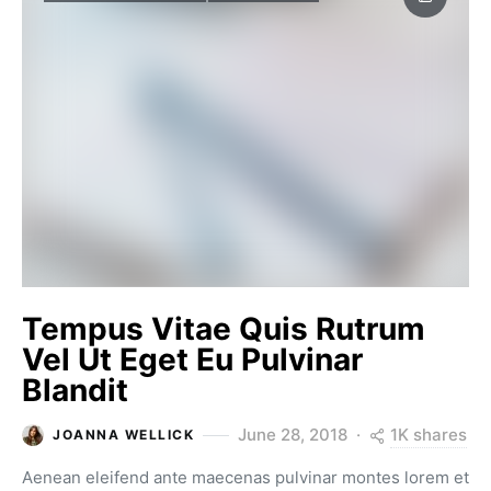
Tempus Vitae Quis Rutrum
Vel Ut Eget Eu Pulvinar
Blandit
1K shares
June 28, 2018
JOANNA WELLICK
Aenean eleifend ante maecenas pulvinar montes lorem et