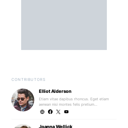
CONTRIBUTORS
Elliot Alderson
Etiam vitae dapibus rhoncus. Eget etiam
aenean nisi montes felis pretium…
Joanna Wellick