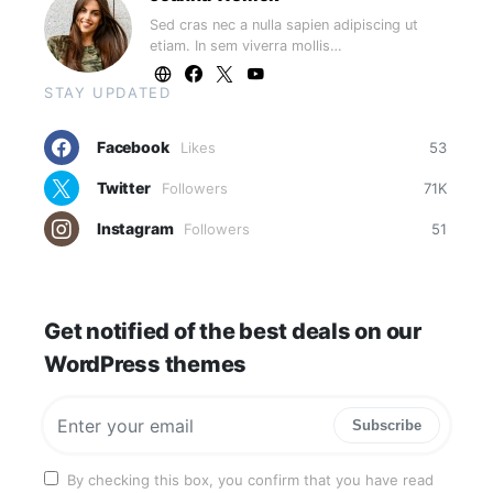
Sed cras nec a nulla sapien adipiscing ut
etiam. In sem viverra mollis…
STAY UPDATED
Facebook
Likes
53
Twitter
Followers
71K
Instagram
Followers
51
Get notified of the best deals on our
WordPress themes
Subscribe
By checking this box, you confirm that you have read