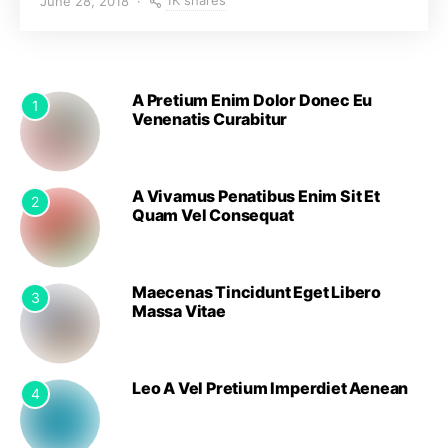
1K shares
June 28, 2018
A Pretium Enim Dolor Donec Eu
1
Venenatis Curabitur
A Vivamus Penatibus Enim Sit Et
2
Quam Vel Consequat
Maecenas Tincidunt Eget Libero
3
Massa Vitae
Leo A Vel Pretium Imperdiet Aenean
4