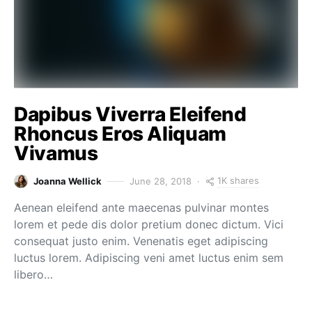
Dapibus Viverra Eleifend
Rhoncus Eros Aliquam
Vivamus
1K shares
Joanna Wellick
June 28, 2018
Aenean eleifend ante maecenas pulvinar montes
lorem et pede dis dolor pretium donec dictum. Vici
consequat justo enim. Venenatis eget adipiscing
luctus lorem. Adipiscing veni amet luctus enim sem
libero…