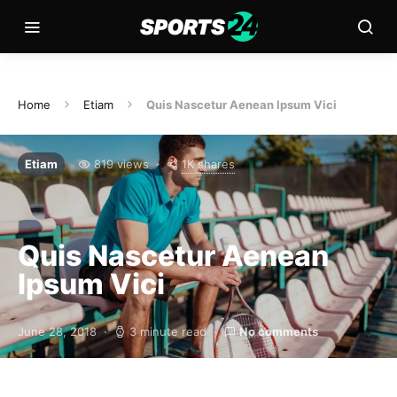
Home
Etiam
Quis Nascetur Aenean Ipsum Vici
1K shares
Etiam
819 views
Quis Nascetur Aenean
Ipsum Vici
June 28, 2018
3 minute read
No comments