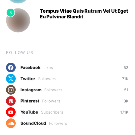
Tempus Vitae Quis Rutrum Vel Ut Eget
5
Eu Pulvinar Blandit
FOLLOW US
Facebook
Likes
53
Twitter
Followers
71K
Instagram
Followers
51
Pinterest
Followers
13K
YouTube
Subscribers
171K
SoundCloud
Followers