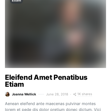
Etiam
Eleifend Amet Penatibus
Etiam
1K shares
Joanna Wellick
June 28, 2018
Aenean eleifend ante maecenas pulvinar montes
lorem et pede dis dolor pretium donec dictum. Vici