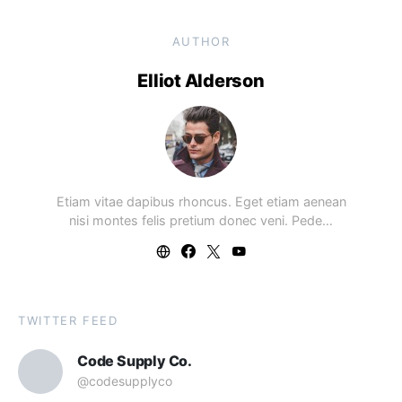
AUTHOR
Elliot Alderson
Etiam vitae dapibus rhoncus. Eget etiam aenean
nisi montes felis pretium donec veni. Pede…
TWITTER FEED
Code Supply Co.
@codesupplyco