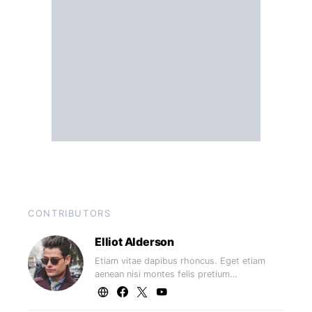
CONTRIBUTORS
Elliot Alderson
Etiam vitae dapibus rhoncus. Eget etiam
aenean nisi montes felis pretium…