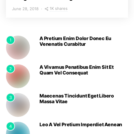
1K shares
June 28, 2018
A Pretium Enim Dolor Donec Eu
1
Venenatis Curabitur
A Vivamus Penatibus Enim Sit Et
2
Quam Vel Consequat
Maecenas Tincidunt Eget Libero
3
Massa Vitae
Leo A Vel Pretium Imperdiet Aenean
4