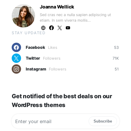
Joanna Wellick
Sed cras nec a nulla sapien adipiscing ut
etiam. In sem viverra mollis…
STAY UPDATED
Facebook
Likes
53
Twitter
Followers
71K
Instagram
Followers
51
Get notified of the best deals on our
WordPress themes
Subscribe