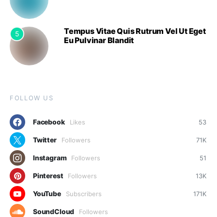
Tempus Vitae Quis Rutrum Vel Ut Eget
5
Eu Pulvinar Blandit
FOLLOW US
Facebook
Likes
53
Twitter
Followers
71K
Instagram
Followers
51
Pinterest
Followers
13K
YouTube
Subscribers
171K
SoundCloud
Followers