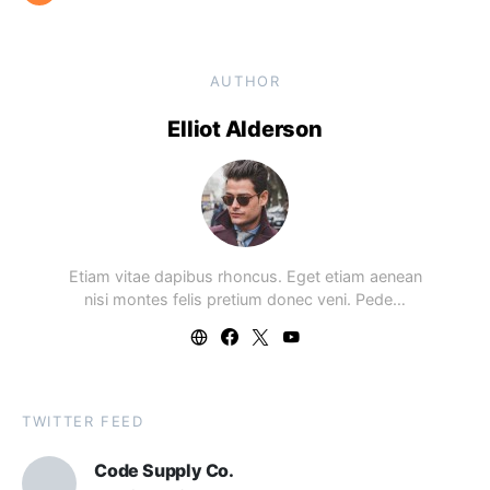
AUTHOR
Elliot Alderson
Etiam vitae dapibus rhoncus. Eget etiam aenean
nisi montes felis pretium donec veni. Pede…
TWITTER FEED
Code Supply Co.