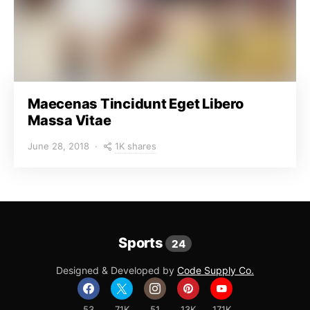
Maecenas Tincidunt Eget Libero
Massa Vitae
1K shares
June 28, 2018
Sports
24
Designed & Developed by
Code Supply Co.
53
71K
51
13K
171K