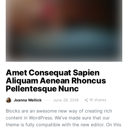
Amet Consequat Sapien
Aliquam Aenean Rhoncus
Pellentesque Nunc
1K shares
Joanna Wellick
June 28, 2018
Blocks are an awesome new way of creating rich
content in WordPress. We’ve made sure that our
theme is fully compatible with the new editor. On this