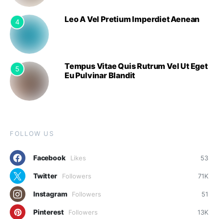
Leo A Vel Pretium Imperdiet Aenean
4
Tempus Vitae Quis Rutrum Vel Ut Eget
5
Eu Pulvinar Blandit
FOLLOW US
Facebook
Likes
53
Twitter
Followers
71K
Instagram
Followers
51
Pinterest
Followers
13K