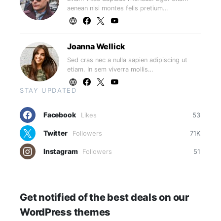
aenean nisi montes felis pretium…
Joanna Wellick
Sed cras nec a nulla sapien adipiscing ut
etiam. In sem viverra mollis…
STAY UPDATED
Facebook
Likes
53
Twitter
Followers
71K
Instagram
Followers
51
Get notified of the best deals on our
WordPress themes