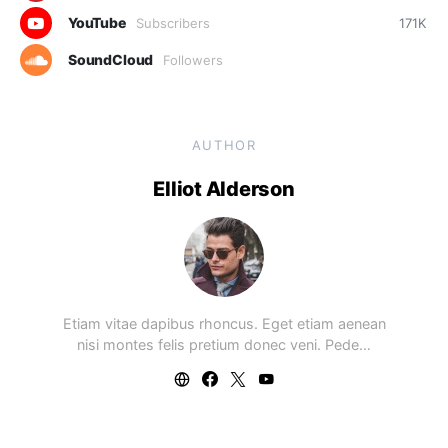
YouTube
Subscribers
171K
SoundCloud
Followers
AUTHOR
Elliot Alderson
Etiam vitae dapibus rhoncus. Eget etiam aenean
nisi montes felis pretium donec veni. Pede…