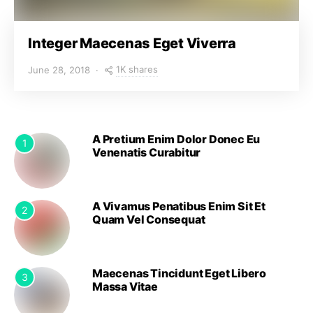
Integer Maecenas Eget Viverra
1K shares
June 28, 2018
A Pretium Enim Dolor Donec Eu
1
Venenatis Curabitur
A Vivamus Penatibus Enim Sit Et
2
Quam Vel Consequat
Maecenas Tincidunt Eget Libero
3
Massa Vitae