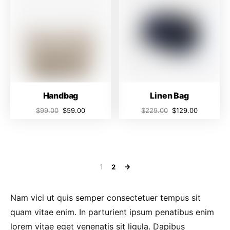
Handbag
Linen Bag
$
99.00
$
59.00
$
229.00
$
129.00
1
2
Nam vici ut quis semper consectetuer tempus sit
quam vitae enim. In parturient ipsum penatibus enim
lorem vitae eget venenatis sit ligula. Dapibus