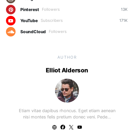
Pinterest
Followers
13K
YouTube
Subscribers
171K
SoundCloud
Followers
AUTHOR
Elliot Alderson
Etiam vitae dapibus rhoncus. Eget etiam aenean
nisi montes felis pretium donec veni. Pede…