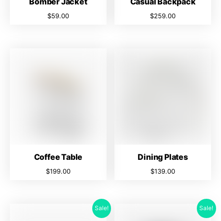
Bomber Jacket
Casual Backpack
$
59.00
$
259.00
Coffee Table
Dining Plates
$
199.00
$
139.00
Sale!
Sale!