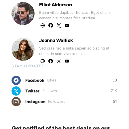
Elliot Alderson
Etiam vitae dapibus rhoncus. Eget etiam
aenean nisi montes felis pretium…
Joanna Wellick
Sed cras nec a nulla sapien adipiscing ut
etiam. In sem viverra mollis…
STAY UPDATED
Facebook
Likes
53
Twitter
Followers
71K
Instagram
Followers
51
Get notified of the best deals on our