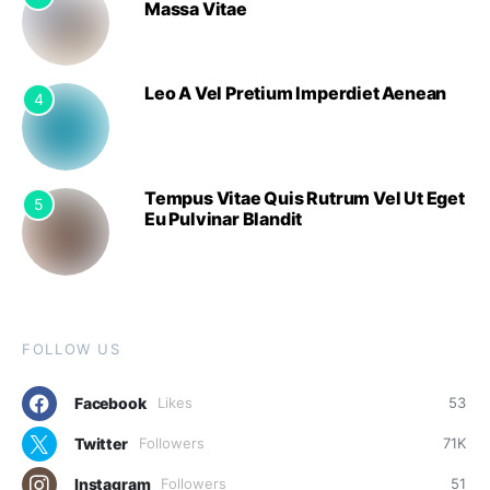
Massa Vitae
Leo A Vel Pretium Imperdiet Aenean
4
Tempus Vitae Quis Rutrum Vel Ut Eget
5
Eu Pulvinar Blandit
FOLLOW US
Facebook
Likes
53
Twitter
Followers
71K
Instagram
Followers
51