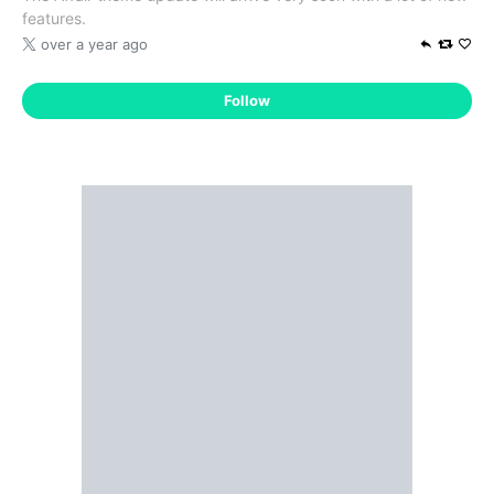
features.
over a year ago
Follow