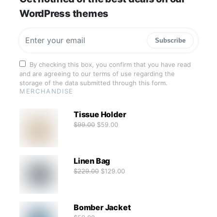
WordPress themes
Subscribe
By checking this box, you confirm that you have read
and are agreeing to our terms of use regarding the
storage of the data submitted through this form.
MERCHANDISE
Tissue Holder
$
99.00
$
59.00
Linen Bag
$
229.00
$
129.00
Bomber Jacket