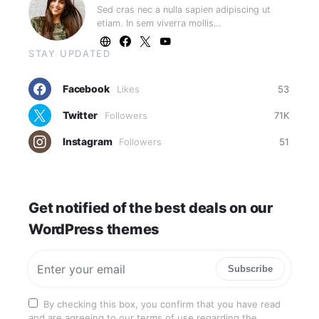
Sed cras nec a nulla sapien adipiscing ut
etiam. In sem viverra mollis…
STAY UPDATED
Facebook
Likes
53
Twitter
Followers
71K
Instagram
Followers
51
Get notified of the best deals on our
WordPress themes
Subscribe
By checking this box, you confirm that you have read
and are agreeing to our terms of use regarding the