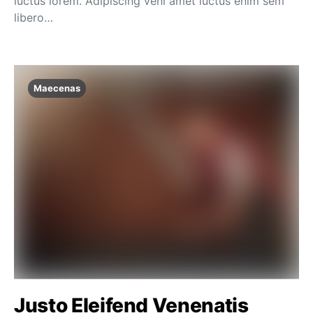
luctus lorem. Adipiscing veni amet luctus enim sem
libero…
Maecenas
Justo Eleifend Venenatis