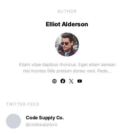
AUTHOR
Elliot Alderson
Etiam vitae dapibus rhoncus. Eget etiam aenean
nisi montes felis pretium donec veni. Pede…
TWITTER FEED
Code Supply Co.
@codesupplyco