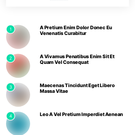
A Pretium Enim Dolor Donec Eu
1
Venenatis Curabitur
A Vivamus Penatibus Enim Sit Et
2
Quam Vel Consequat
Maecenas Tincidunt Eget Libero
3
Massa Vitae
Leo A Vel Pretium Imperdiet Aenean
4