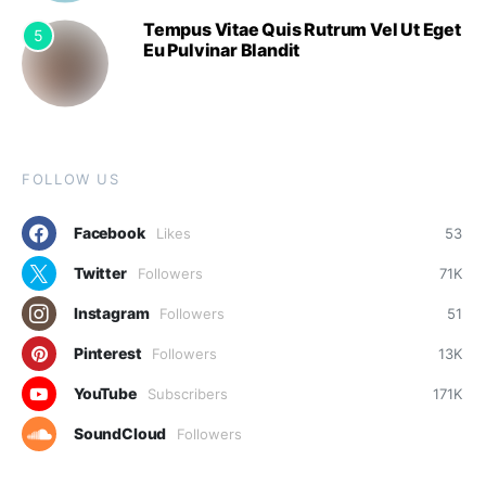
Tempus Vitae Quis Rutrum Vel Ut Eget
5
Eu Pulvinar Blandit
FOLLOW US
Facebook
Likes
53
Twitter
Followers
71K
Instagram
Followers
51
Pinterest
Followers
13K
YouTube
Subscribers
171K
SoundCloud
Followers