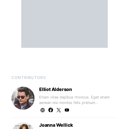
CONTRIBUTORS
Elliot Alderson
Etiam vitae dapibus rhoncus. Eget etiam
aenean nisi montes felis pretium…
Joanna Wellick