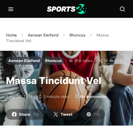
Home
Aenean Eleifend
Rhoncus
Massa
Tincidunt Vel
1K shares
Aenean Eleifend
Rhoncus
356 views
Massa Tincidunt Vel
June 28, 2018
3 minute read
No comments
Share
156
Tweet
174