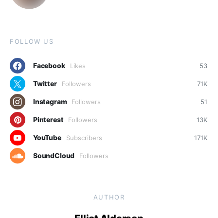
FOLLOW US
Facebook
Likes
53
Twitter
Followers
71K
Instagram
Followers
51
Pinterest
Followers
13K
YouTube
Subscribers
171K
SoundCloud
Followers
AUTHOR