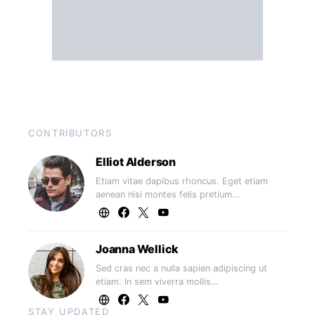
CONTRIBUTORS
Elliot Alderson
Etiam vitae dapibus rhoncus. Eget etiam
aenean nisi montes felis pretium…
Joanna Wellick
Sed cras nec a nulla sapien adipiscing ut
etiam. In sem viverra mollis…
STAY UPDATED