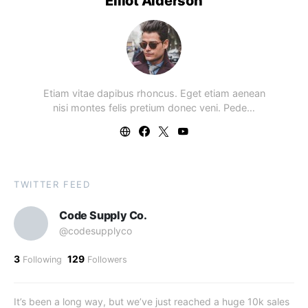
Elliot Alderson
Etiam vitae dapibus rhoncus. Eget etiam aenean
nisi montes felis pretium donec veni. Pede…
TWITTER FEED
Code Supply Co.
@codesupplyco
3
129
Following
Followers
It’s been a long way, but we’ve just reached a huge 10k sales