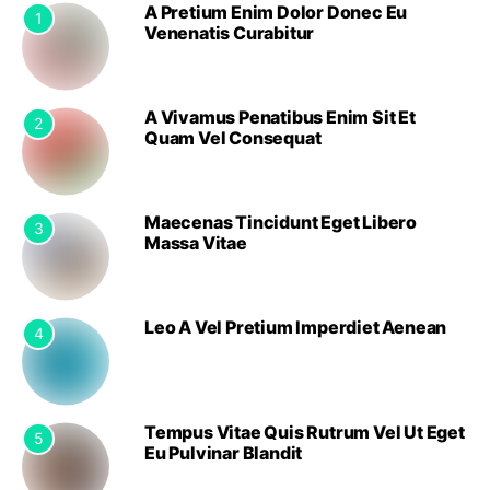
A Pretium Enim Dolor Donec Eu
1
Venenatis Curabitur
A Vivamus Penatibus Enim Sit Et
2
Quam Vel Consequat
Maecenas Tincidunt Eget Libero
3
Massa Vitae
Leo A Vel Pretium Imperdiet Aenean
4
Tempus Vitae Quis Rutrum Vel Ut Eget
5
Eu Pulvinar Blandit