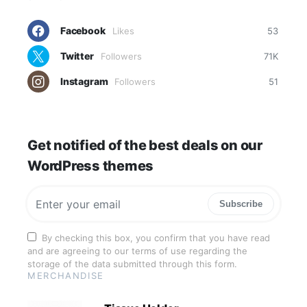
Facebook
Likes
53
Twitter
Followers
71K
Instagram
Followers
51
Get notified of the best deals on our
WordPress themes
Subscribe
By checking this box, you confirm that you have read
and are agreeing to our terms of use regarding the
storage of the data submitted through this form.
MERCHANDISE