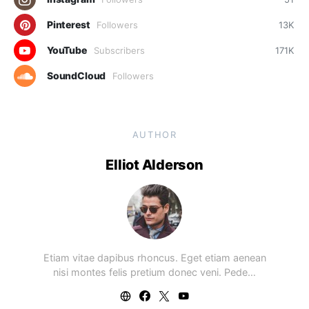
Pinterest
Followers
13K
YouTube
Subscribers
171K
SoundCloud
Followers
AUTHOR
Elliot Alderson
Etiam vitae dapibus rhoncus. Eget etiam aenean
nisi montes felis pretium donec veni. Pede…