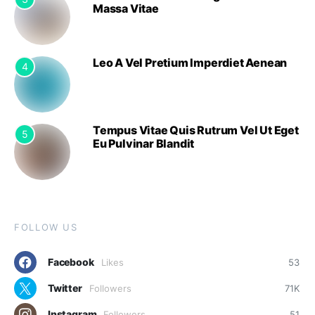
Massa Vitae
Leo A Vel Pretium Imperdiet Aenean
4
Tempus Vitae Quis Rutrum Vel Ut Eget
5
Eu Pulvinar Blandit
FOLLOW US
Facebook
Likes
53
Twitter
Followers
71K
Instagram
Followers
51