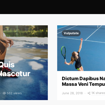
Vulputate
Quis
Nascetur
Dictum Dapibus N
Massa Veni Temp
1K share
562 views
June 28, 2018