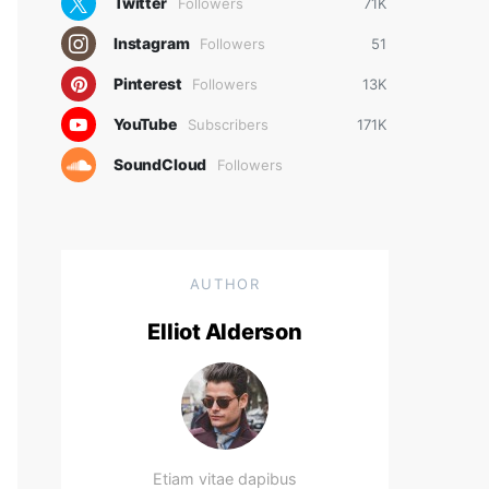
Twitter
Followers
71K
Instagram
Followers
51
Pinterest
Followers
13K
YouTube
Subscribers
171K
SoundCloud
Followers
AUTHOR
Elliot Alderson
Etiam vitae dapibus