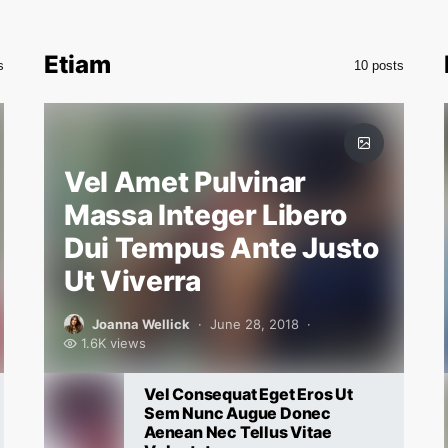
Etiam
s
10 posts
Vel Amet Pulvinar
Massa Integer Libero
Dui Tempus Ante Justo
Ut Viverra
Joanna Wellick
June 28, 2018
1.6K views
Vel Consequat Eget Eros Ut
Sem Nunc Augue Donec
Aenean Nec Tellus Vitae