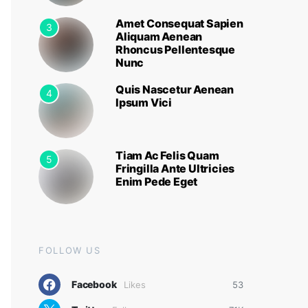
Amet Consequat Sapien
3
Aliquam Aenean
Rhoncus Pellentesque
Nunc
Quis Nascetur Aenean
4
Ipsum Vici
Tiam Ac Felis Quam
5
Fringilla Ante Ultricies
Enim Pede Eget
FOLLOW US
Facebook
Likes
53