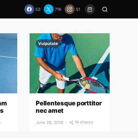
53
71K
51
Vulputate
am
Pellentesque porttitor
us
nec amet
s
1K shares
June 28, 2018