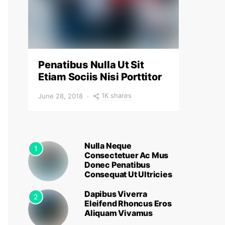
Penatibus Nulla Ut Sit
Etiam Sociis Nisi Porttitor
1K shares
June 28, 2018
Nulla Neque
1
Consectetuer Ac Mus
Donec Penatibus
Consequat Ut Ultricies
Dapibus Viverra
2
Eleifend Rhoncus Eros
Aliquam Vivamus