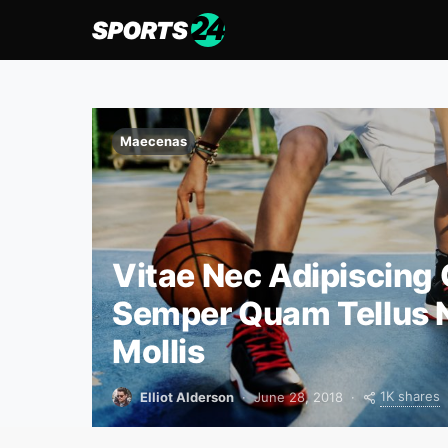
Maecenas
Vitae Nec Adipiscing 
Semper Quam Tellus 
Mollis
1K shares
Elliot Alderson
June 28, 2018