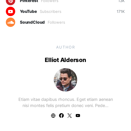
Pinterest
Followers
13K
YouTube
Subscribers
171K
SoundCloud
Followers
AUTHOR
Elliot Alderson
Etiam vitae dapibus rhoncus. Eget etiam aenean
nisi montes felis pretium donec veni. Pede…