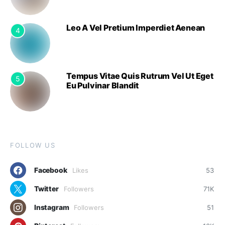
Leo A Vel Pretium Imperdiet Aenean
4
Tempus Vitae Quis Rutrum Vel Ut Eget
5
Eu Pulvinar Blandit
FOLLOW US
Facebook
Likes
53
Twitter
Followers
71K
Instagram
Followers
51