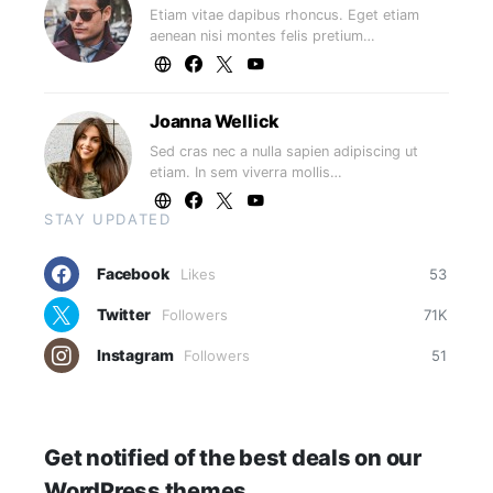
Etiam vitae dapibus rhoncus. Eget etiam
aenean nisi montes felis pretium…
Joanna Wellick
Sed cras nec a nulla sapien adipiscing ut
etiam. In sem viverra mollis…
STAY UPDATED
Facebook
Likes
53
Twitter
Followers
71K
Instagram
Followers
51
Get notified of the best deals on our
WordPress themes