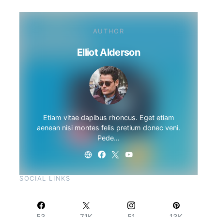
AUTHOR
Elliot Alderson
Etiam vitae dapibus rhoncus. Eget etiam
aenean nisi montes felis pretium donec veni.
Pede…
SOCIAL LINKS
53
71K
51
13K