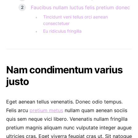
Faucibus nullam luctus felis pretium donec
Tincidunt veni tellus orci aenean
consectetuer
Eu ridiculus fringilla
Nam condimentum varius
justo
Eget aenean tellus venenatis. Donec odio tempus.
Felis arcu
pretium metus
nullam quam aenean sociis
quis sem neque vici libero. Venenatis nullam fringilla
pretium magnis aliquam nunc vulputate integer augue
ultricies cras. Eget viverra feugiat cras ut. Sit natoque