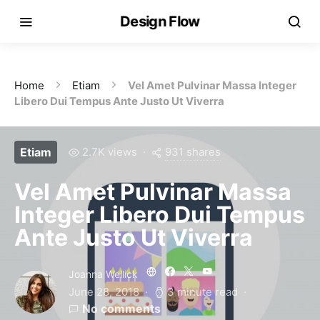
Design Flow
Home
Etiam
Vel Amet Pulvinar Massa Integer
Libero Dui Tempus Ante Justo Ut Viverra
931 shares
Etiam
2.7K views
Vel Amet Pulvinar Massa
Integer Libero Dui Tempus
Ante Justo Ut Viverra
Joanna Wellick
June 28, 2018
3 minute read
No comments