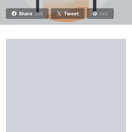
Share
Tweet
289
243