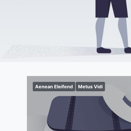
Aenean Eleifend
Metus Vidi