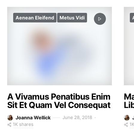
Aenean Eleifend
Metus Vidi
A Vivamus Penatibus Enim
Ma
Sit Et Quam Vel Consequat
Li
Joanna Wellick
June 28, 2018
1K shares
1