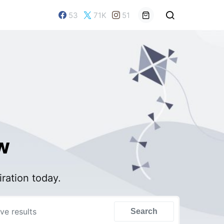
53
71K
51
w
iration today.
Search