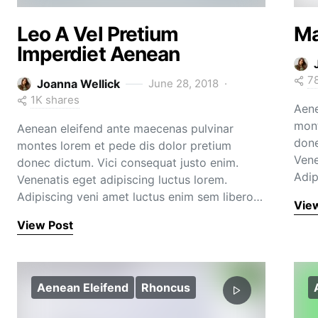
Leo A Vel Pretium
Ma
Imperdiet Aenean
7
Joanna Wellick
June 28, 2018
1K shares
Aene
mont
Aenean eleifend ante maecenas pulvinar
done
montes lorem et pede dis dolor pretium
Vene
donec dictum. Vici consequat justo enim.
Adip
Venenatis eget adipiscing luctus lorem.
Adipiscing veni amet luctus enim sem libero…
Vie
View Post
Aenean Eleifend
Rhoncus