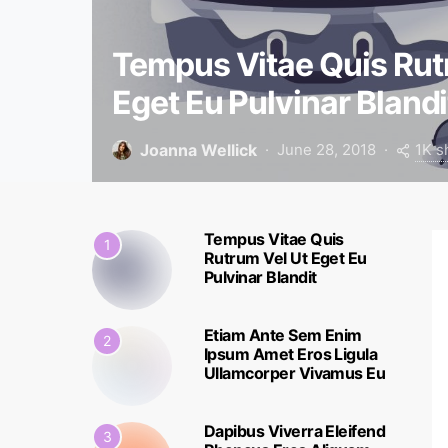
Tempus Vitae Quis Rut
Eget Eu Pulvinar Blandi
1K s
Joanna Wellick
June 28, 2018
Tempus Vitae Quis
1
Rutrum Vel Ut Eget Eu
Pulvinar Blandit
Etiam Ante Sem Enim
2
Ipsum Amet Eros Ligula
Ullamcorper Vivamus Eu
Dapibus Viverra Eleifend
3