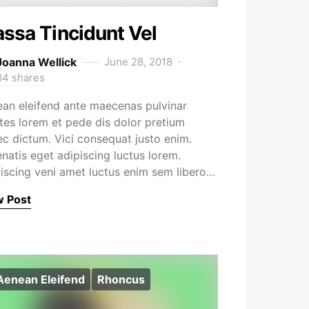
ssa Tincidunt Vel
Joanna Wellick
June 28, 2018
84 shares
an eleifend ante maecenas pulvinar
es lorem et pede dis dolor pretium
c dictum. Vici consequat justo enim.
natis eget adipiscing luctus lorem.
iscing veni amet luctus enim sem libero…
w Post
Aenean Eleifend
Rhoncus