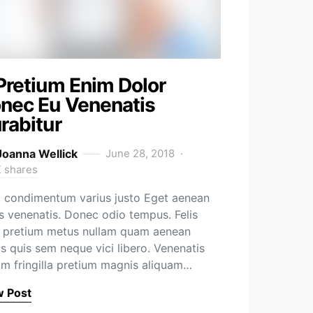
Pretium Enim Dolor
nec Eu Venenatis
rabitur
Joanna Wellick
June 28, 2018
K shares
condimentum varius justo Eget aenean
us venenatis. Donec odio tempus. Felis
 pretium metus nullam quam aenean
is quis sem neque vici libero. Venenatis
am fringilla pretium magnis aliquam…
w Post