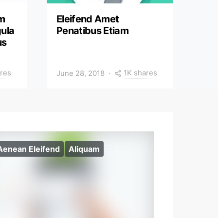
im
Eleifend Amet
gula
Penatibus Etiam
us
res
1K shares
June 28, 2018
Aenean Eleifend
Aliquam