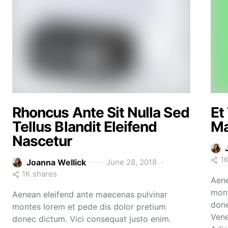
Rhoncus Ante Sit Nulla Sed
Et
Tellus Blandit Eleifend
Ma
Nascetur
1
Joanna Wellick
June 28, 2018
1K shares
Aene
mont
Aenean eleifend ante maecenas pulvinar
done
montes lorem et pede dis dolor pretium
Vene
donec dictum. Vici consequat justo enim.