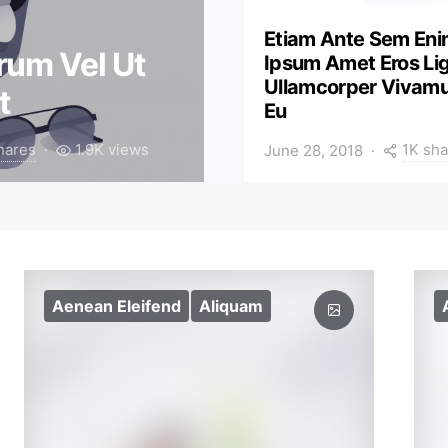
Etiam Ante Sem En
rum Vel Ut
Ipsum Amet Eros Li
Ullamcorper Vivam
t
Eu
hares
1.9K views
1K sha
June 28, 2018
Aenean Eleifend
Aliquam