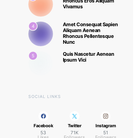
Rhoncus Eros Aliquam
Vivamus
Amet Consequat Sapien
4
Aliquam Aenean
Rhoncus Pellentesque
Nunc
Quis Nascetur Aenean
5
Ipsum Vici
SOCIAL LINKS
Facebook
Twitter
Instagram
53
71K
51
Likes
Followers
Followers