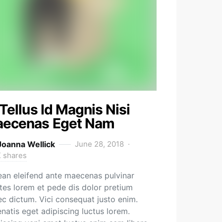
 Tellus Id Magnis Nisi
ecenas Eget Nam
Joanna Wellick
June 28, 2018
K shares
an eleifend ante maecenas pulvinar
es lorem et pede dis dolor pretium
c dictum. Vici consequat justo enim.
natis eget adipiscing luctus lorem.