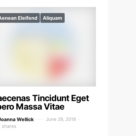
Aenean Eleifend
Aliquam
ecenas Tincidunt Eget
bero Massa Vitae
Joanna Wellick
June 28, 2018
K shares