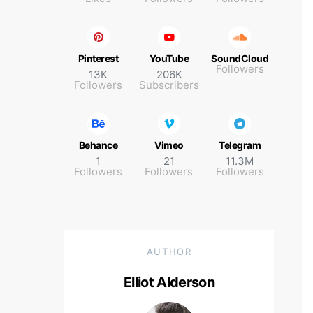
Pinterest
YouTube
SoundCloud
Followers
13K
206K
Followers
Subscribers
Behance
Vimeo
Telegram
1
21
11.3M
Followers
Followers
Followers
AUTHOR
Elliot Alderson