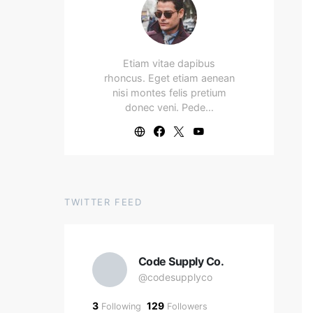
Etiam vitae dapibus
rhoncus. Eget etiam aenean
nisi montes felis pretium
donec veni. Pede…
TWITTER FEED
Code Supply Co.
@codesupplyco
3
129
Following
Followers