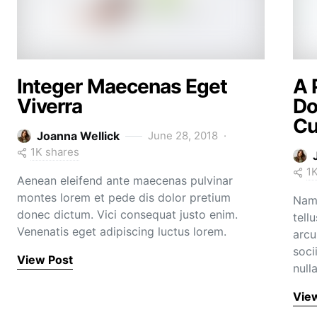
Integer Maecenas Eget
A 
Viverra
Do
Cu
Joanna Wellick
June 28, 2018
1K shares
1
Aenean eleifend ante maecenas pulvinar
montes lorem et pede dis dolor pretium
Nam 
donec dictum. Vici consequat justo enim.
tell
Venenatis eget adipiscing luctus lorem.
arcu
soci
View Post
null
Vie