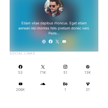
Etiam vitae dapibus rhoncus. Eget etiam
aenean nisi montes felis pretium donec veni.
Pede…
SOCIAL LINKS
53
71K
51
13K
206K
1
21