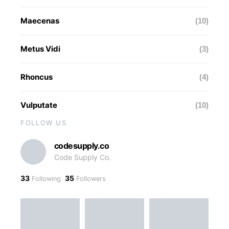
Maecenas
(10)
Metus Vidi
(3)
Rhoncus
(4)
Vulputate
(10)
FOLLOW US
codesupply.co
Code Supply Co.
33
35
Following
Followers