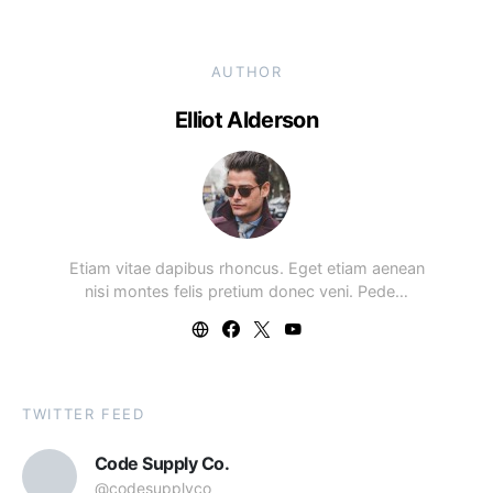
AUTHOR
Elliot Alderson
Etiam vitae dapibus rhoncus. Eget etiam aenean
nisi montes felis pretium donec veni. Pede…
TWITTER FEED
Code Supply Co.
@codesupplyco