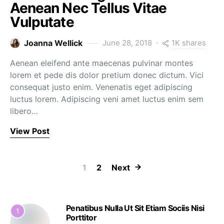
Aenean Nec Tellus Vitae
Vulputate
1K shares
Joanna Wellick
June 28, 2018
Aenean eleifend ante maecenas pulvinar montes
lorem et pede dis dolor pretium donec dictum. Vici
consequat justo enim. Venenatis eget adipiscing
luctus lorem. Adipiscing veni amet luctus enim sem
libero…
View Post
Posts paginati
1
2
Next
Penatibus Nulla Ut Sit Etiam Sociis Nisi
1
Porttitor