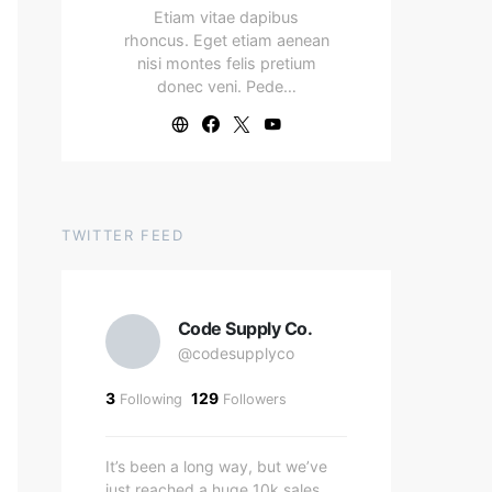
Etiam vitae dapibus
rhoncus. Eget etiam aenean
nisi montes felis pretium
donec veni. Pede…
TWITTER FEED
Code Supply Co.
@codesupplyco
3
129
Following
Followers
It’s been a long way, but we’ve
just reached a huge 10k sales