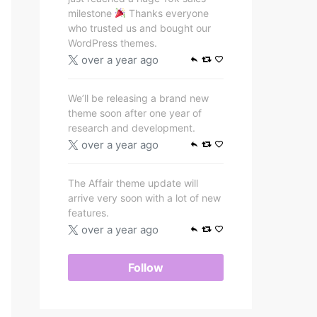
milestone
Thanks everyone
who trusted us and bought our
WordPress themes.
over a year ago
We’ll be releasing a brand new
theme soon after one year of
research and development.
over a year ago
The Affair theme update will
arrive very soon with a lot of new
features.
over a year ago
Follow