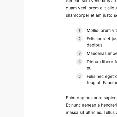
Aenean sem venenatis arcu 
quam veni lorem elit ali
ullamcorper etiam justo se
Mollis lorem vit
Felis laoreet j
dapibus.
Maecenas imperd
Dictum libero fe
eu.
Felis nec eget 
feugiat. Fauci
Enim dapibus ante sapien
Et nunc aenean a hendrer
massa sit ultricies. Tellu