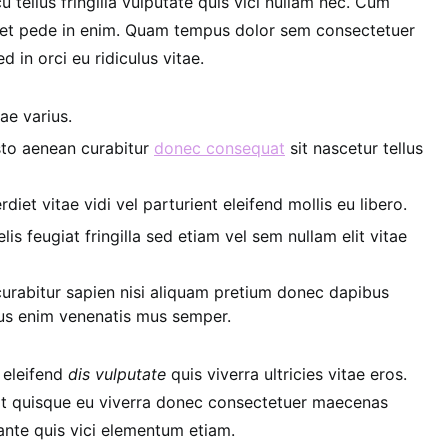
tellus fringilla vulputate quis vici nullam nec. Cum
quet pede in enim. Quam tempus dolor sem consectetuer
d in orci eu ridiculus vitae.
ae varius.
usto aenean curabitur
donec consequat
sit nascetur tellus
iet vitae vidi vel parturient eleifend mollis eu libero.
lis feugiat fringilla sed etiam vel sem nullam elit vitae
curabitur sapien nisi aliquam pretium donec dapibus
bus enim venenatis mus semper.
 eleifend
dis vulputate
quis viverra ultricies vitae eros.
it quisque eu viverra donec consectetuer maecenas
s ante quis vici elementum etiam.