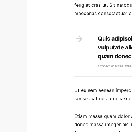
feugiat cras ut. Sit nato
maecenas consectetuer 
Quis adipisci
vulputate al
quam donec 
Donec Massa Inte
Ut eu sem aenean imperdi
consequat nec orci nascet
Etiam massa quam dolor ae
donec massa integer nisi m