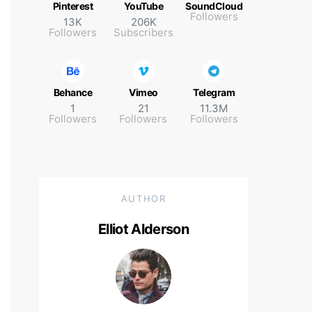
Pinterest
YouTube
SoundCloud
Followers
13K
206K
Followers
Subscribers
Behance
Vimeo
Telegram
1
21
11.3M
Followers
Followers
Followers
AUTHOR
Elliot Alderson