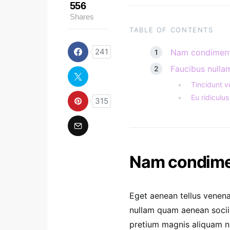
556
Shares
TABLE OF CONTENTS
241
Nam condiment
Faucibus nullam
Tincidunt v
Eu ridiculus 
315
Nam condimen
Eget aenean tellus venena
nullam quam aenean sociis 
pretium magnis aliquam nu