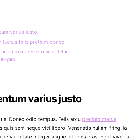
um varius justo
 luctus felis pretium donec
eni tellus orci aenean consectetuer
fringilla
tum varius justo
tis. Donec odio tempus. Felis arcu
pretium metus
quis sem neque vici libero. Venenatis nullam fringilla
nc vulputate integer augue ultricies cras. Eget viverra