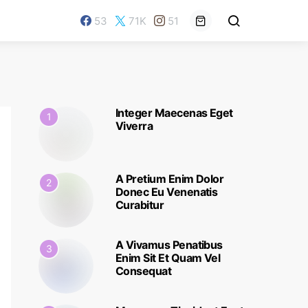
53
71K
51
Integer Maecenas Eget
1
Viverra
A Pretium Enim Dolor
2
Donec Eu Venenatis
Curabitur
A Vivamus Penatibus
3
Enim Sit Et Quam Vel
Consequat