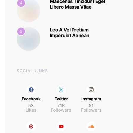
Maecenas Tincidunt Eget
4
Libero Massa Vitae
Leo A Vel Pretium
5
Imperdiet Aenean
SOCIAL LINKS
Facebook
Twitter
Instagram
53
71K
51
Likes
Followers
Followers