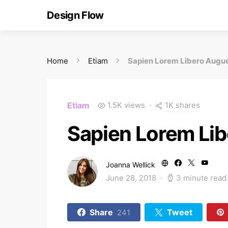
Design Flow
Home
Etiam
Sapien Lorem Libero Augue
1K shares
Etiam
1.5K views
Sapien Lorem Lib
Joanna Wellick
June 28, 2018
3 minute read
Share
Tweet
241