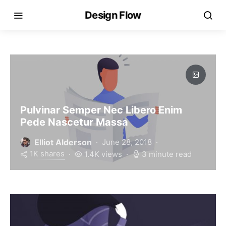
Design Flow
Pulvinar Semper Nec Libero Enim
Pede Nascetur Massa
Elliot Alderson
June 28, 2018
1K shares
1.4K views
3 minute read