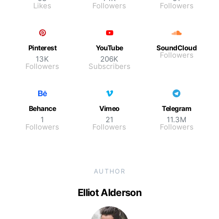
Likes
Followers
Followers
Pinterest
YouTube
SoundCloud
Followers
13K
206K
Followers
Subscribers
Behance
Vimeo
Telegram
1
21
11.3M
Followers
Followers
Followers
AUTHOR
Elliot Alderson