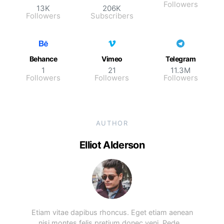
Followers
13K
206K
Followers
Subscribers
Behance
Vimeo
Telegram
1
21
11.3M
Followers
Followers
Followers
AUTHOR
Elliot Alderson
Etiam vitae dapibus rhoncus. Eget etiam aenean
nisi montes felis pretium donec veni. Pede…