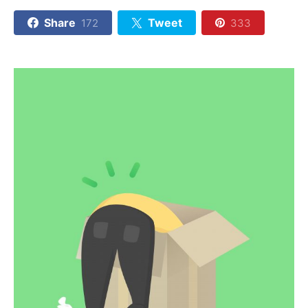
Share
Tweet
172
333