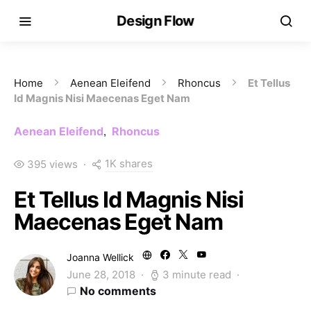
Design Flow
Home
Aenean Eleifend
Rhoncus
Et Tellus
Id Magnis Nisi Maecenas Eget Nam
Aenean Eleifend
Rhoncus
1K shares
395 views
Et Tellus Id Magnis Nisi
Maecenas Eget Nam
Joanna Wellick
June 28, 2018
3 minute read
No comments