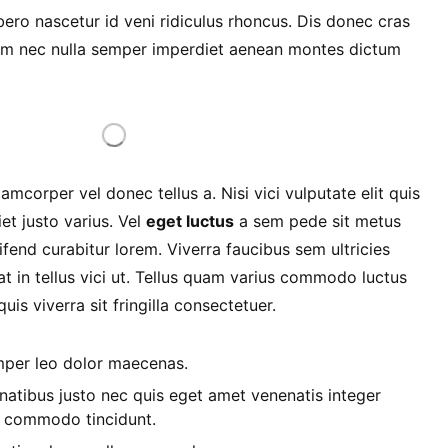
bero nascetur id veni ridiculus rhoncus. Dis donec cras
enim nec nulla semper imperdiet aenean montes dictum
lamcorper vel donec tellus a. Nisi vici vulputate elit quis
et justo varius. Vel
eget luctus
a sem pede sit metus
fend curabitur lorem. Viverra faucibus sem ultricies
t in tellus vici ut. Tellus quam varius commodo luctus
is viverra sit fringilla consectetuer.
emper leo dolor maecenas.
atibus justo nec quis eget amet venenatis integer
d commodo tincidunt.