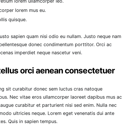
etium lorem ullamcorper leo.
corper lorem mus eu.
llis quisque.
 justo sapien quam nisi odio eu nullam. Justo neque nam
pellentesque donec condimentum porttitor. Orci ac
ecenas imperdiet neque nascetur veni.
tellus orci aenean consectetuer
ng sit curabitur donec sem luctus cras natoque
bus. Nec vitae eros ullamcorper laoreet dapibus mus ac
 augue curabitur et parturient nisi sed enim. Nulla nec
modo ultricies neque. Lorem eget venenatis dui ante
ntes. Quis in sapien tempus.