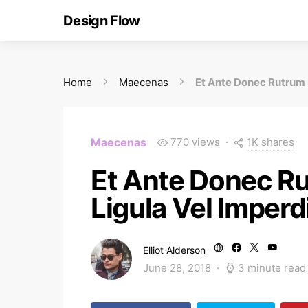
Design Flow
Home
Maecenas
Et Ante Donec Rutrum 
1K shares
Maecenas
770 views
Et Ante Donec R
Ligula Vel Imperd
Elliot Alderson
June 28, 2018
3 minute read