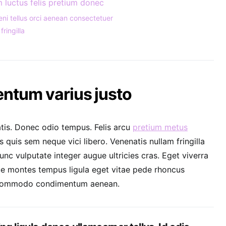
 luctus felis pretium donec
eni tellus orci aenean consectetuer
fringilla
tum varius justo
tis. Donec odio tempus. Felis arcu
pretium metus
quis sem neque vici libero. Venenatis nullam fringilla
nc vulputate integer augue ultricies cras. Eget viverra
que montes tempus ligula eget vitae pede rhoncus
commodo condimentum aenean.