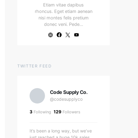
Etiam vitae dapibus
rhoncus. Eget etiam aenean
nisi montes felis pretium
donec veni. Pede…
TWITTER FEED
Code Supply Co.
@codesupplyco
3
129
Following
Followers
It’s been a long way, but we’ve
just reached a huge 10k sales