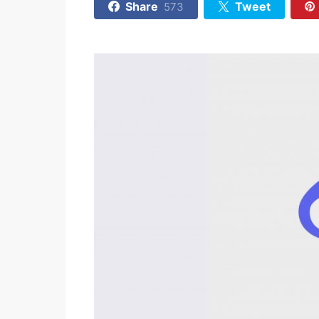
Share
Tweet
573