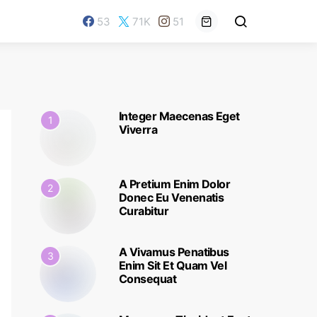
53
71K
51
Integer Maecenas Eget
1
Viverra
A Pretium Enim Dolor
2
Donec Eu Venenatis
Curabitur
A Vivamus Penatibus
3
Enim Sit Et Quam Vel
Consequat