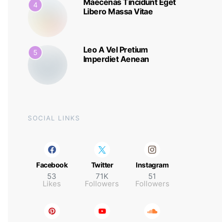
Maecenas Tincidunt Eget
4
Libero Massa Vitae
Leo A Vel Pretium
5
Imperdiet Aenean
SOCIAL LINKS
Facebook
Twitter
Instagram
53
71K
51
Likes
Followers
Followers