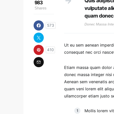
Quis adipisci
983
vulputate al
Shares
quam donec 
Donec Massa Inte
573
Ut eu sem aenean imperdi
410
consequat nec orci nascet
Etiam massa quam dolor ae
donec massa integer nisi m
Aenean sem venenatis arcu 
quam veni lorem elit ali
ullamcorper etiam justo se
Mollis lorem vit