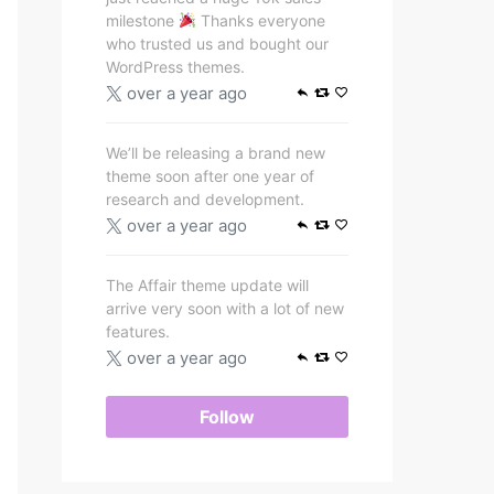
milestone
Thanks everyone
who trusted us and bought our
WordPress themes.
over a year ago
We’ll be releasing a brand new
theme soon after one year of
research and development.
over a year ago
The Affair theme update will
arrive very soon with a lot of new
features.
over a year ago
Follow