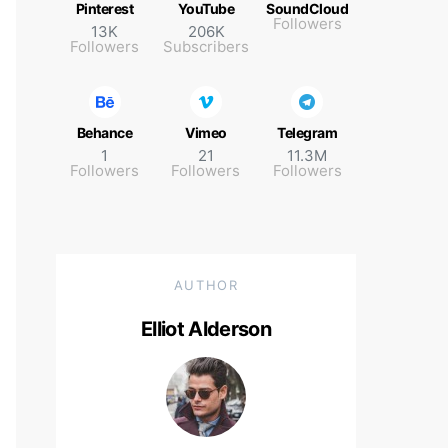
Pinterest
YouTube
SoundCloud
Followers
13K
206K
Followers
Subscribers
Behance
Vimeo
Telegram
1
21
11.3M
Followers
Followers
Followers
AUTHOR
Elliot Alderson