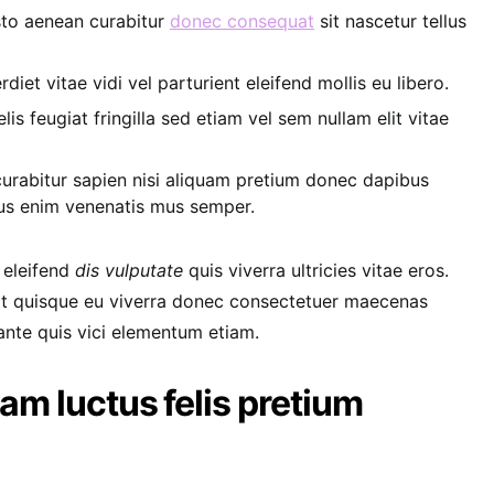
usto aenean curabitur
donec consequat
sit nascetur tellus
iet vitae vidi vel parturient eleifend mollis eu libero.
lis feugiat fringilla sed etiam vel sem nullam elit vitae
curabitur sapien nisi aliquam pretium donec dapibus
bus enim venenatis mus semper.
 eleifend
dis vulputate
quis viverra ultricies vitae eros.
it quisque eu viverra donec consectetuer maecenas
s ante quis vici elementum etiam.
am luctus felis pretium