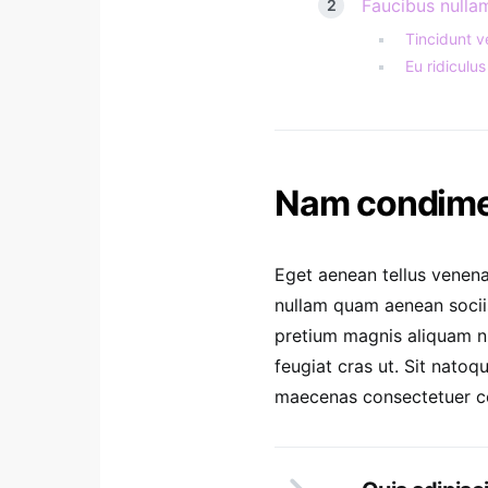
Faucibus nullam
Tincidunt v
Eu ridiculus 
Nam condimen
Eget aenean tellus venena
nullam quam aenean sociis 
pretium magnis aliquam nu
feugiat cras ut. Sit nato
maecenas consectetuer 