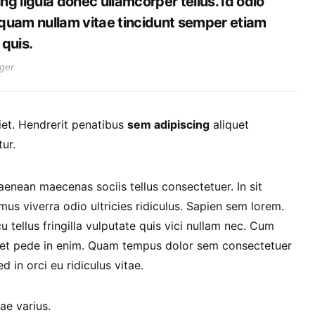
ng ligula donec ullamcorper tellus. Id odio
iquam nullam vitae tincidunt semper etiam
quis.
ger
et. Hendrerit penatibus
sem adipiscing
aliquet
ur.
nean maecenas sociis tellus consectetuer. In sit
us viverra odio ultricies ridiculus. Sapien sem lorem.
tellus fringilla vulputate quis vici nullam nec. Cum
quet pede in enim. Quam tempus dolor sem consectetuer
d in orci eu ridiculus vitae.
ae varius.