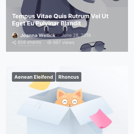
Tempus Vitae Quis Rutrum Vel Ut
Eget Eu Pulvinar Blandit
Joanna Wellick
June 28, 2018
859 shares
987 views
Aenean Eleifend
Rhoncus