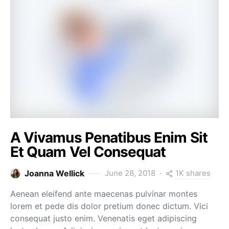
A Vivamus Penatibus Enim Sit
Et Quam Vel Consequat
1K shares
Joanna Wellick
June 28, 2018
Aenean eleifend ante maecenas pulvinar montes
lorem et pede dis dolor pretium donec dictum. Vici
consequat justo enim. Venenatis eget adipiscing