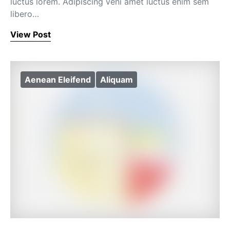
luctus lorem. Adipiscing veni amet luctus enim sem
libero…
View Post
Aenean Eleifend
Aliquam