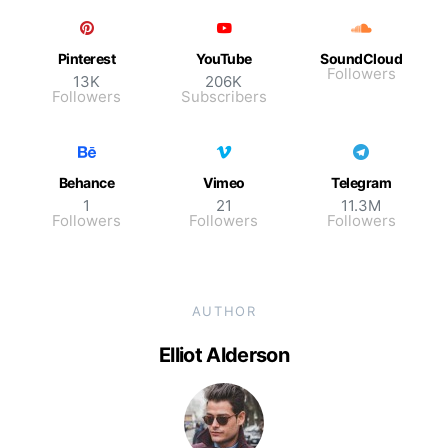
Pinterest
YouTube
SoundCloud
Followers
13K
206K
Followers
Subscribers
Behance
Vimeo
Telegram
1
21
11.3M
Followers
Followers
Followers
AUTHOR
Elliot Alderson