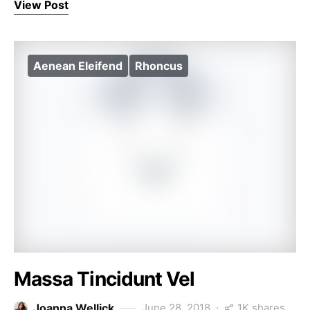
View Post
Aenean Eleifend
Rhoncus
Massa Tincidunt Vel
1K shares
Joanna Wellick
June 28, 2018