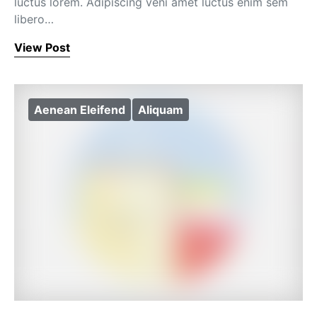
luctus lorem. Adipiscing veni amet luctus enim sem
libero…
View Post
Aenean Eleifend
Aliquam