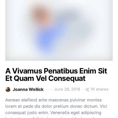
A Vivamus Penatibus Enim Sit
Et Quam Vel Consequat
1K shares
Joanna Wellick
June 28, 2018
Aenean eleifend ante maecenas pulvinar montes
lorem et pede dis dolor pretium donec dictum. Vici
consequat justo enim. Venenatis eget adipiscing