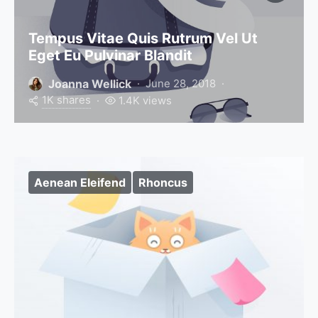
Tempus Vitae Quis Rutrum Vel Ut
Eget Eu Pulvinar Blandit
Joanna Wellick
June 28, 2018
1K shares
1.4K views
Aenean Eleifend
Rhoncus