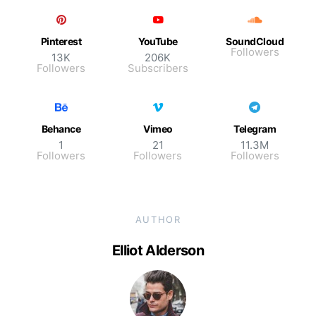
Pinterest
YouTube
SoundCloud
Followers
13K
206K
Followers
Subscribers
Behance
Vimeo
Telegram
1
21
11.3M
Followers
Followers
Followers
AUTHOR
Elliot Alderson