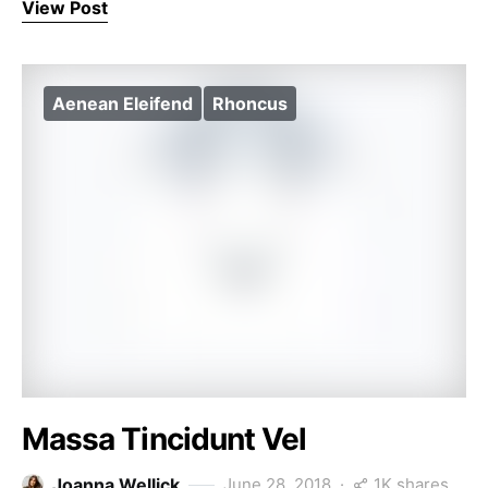
View Post
Aenean Eleifend
Rhoncus
Massa Tincidunt Vel
1K shares
Joanna Wellick
June 28, 2018