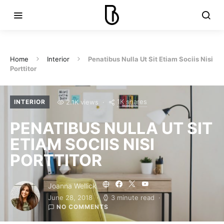
Home
Interior
Penatibus Nulla Ut Sit Etiam Sociis Nisi
Porttitor
1K shares
2.1K views
INTERIOR
PENATIBUS NULLA UT SIT
ETIAM SOCIIS NISI
PORTTITOR
Joanna Wellick
June 28, 2018
3 minute read
NO COMMENTS