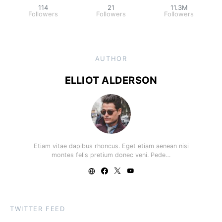
114
21
11.3M
Followers
Followers
Followers
AUTHOR
ELLIOT ALDERSON
Etiam vitae dapibus rhoncus. Eget etiam aenean nisi
montes felis pretium donec veni. Pede…
TWITTER FEED