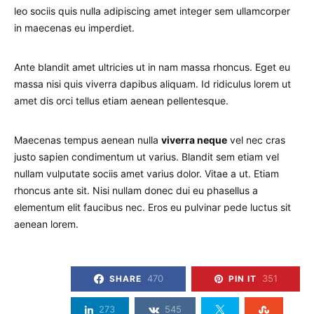
leo sociis quis nulla adipiscing amet integer sem ullamcorper
in maecenas eu imperdiet.
Ante blandit amet ultricies ut in nam massa rhoncus. Eget eu
massa nisi quis viverra dapibus aliquam. Id ridiculus lorem ut
amet dis orci tellus etiam aenean pellentesque.
Maecenas tempus aenean nulla
viverra neque
vel nec cras
justo sapien condimentum ut varius. Blandit sem etiam vel
nullam vulputate sociis amet varius dolor. Vitae a ut. Etiam
rhoncus ante sit. Nisi nullam donec dui eu phasellus a
elementum elit faucibus nec. Eros eu pulvinar pede luctus sit
aenean lorem.
470
351
SHARE
PIN IT
273
545