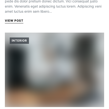
pede dis dolor pretium donec dictum. Vici consequat justo
enim. Venenatis eget adipiscing luctus lorem. Adipiscing veni
amet luctus enim sem libero…
VIEW POST
INTERIOR