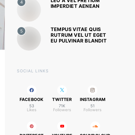
LEO A VEL PRETIUM
4
IMPERDIET AENEAN
TEMPUS VITAE QUIS
5
RUTRUM VEL UT EGET
EU PULVINAR BLANDIT
SOCIAL LINKS
FACEBOOK
TWITTER
INSTAGRAM
53
71K
51
Likes
Followers
Followers