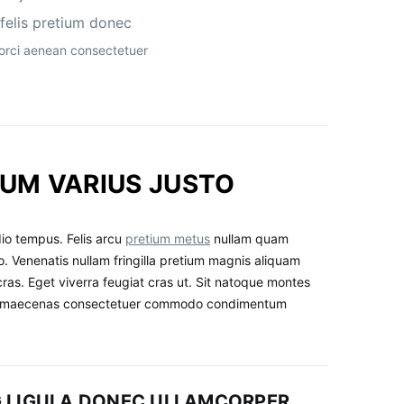
 felis pretium donec
s orci aenean consectetuer
UM VARIUS JUSTO
io tempus. Felis arcu
pretium metus
nullam quam
o. Venenatis nullam fringilla pretium magnis aliquam
cras. Eget viverra feugiat cras ut. Sit natoque montes
us maecenas consectetuer commodo condimentum
G LIGULA DONEC ULLAMCORPER