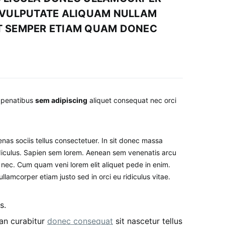
O VULPUTATE ALIQUAM NULLAM
T SEMPER ETIAM QUAM DONEC
t penatibus
sem adipiscing
aliquet consequat nec orci
s sociis tellus consectetuer. In sit donec massa
 ridiculus. Sapien sem lorem. Aenean sem venenatis arcu
lam nec. Cum quam veni lorem elit aliquet pede in enim.
amcorper etiam justo sed in orci eu ridiculus vitae.
s.
ean curabitur
donec consequat
sit nascetur tellus