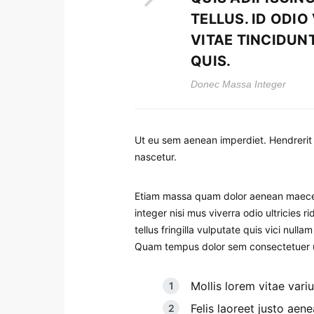
TELLUS. ID ODI
VITAE TINCIDUN
QUIS.
Donec Massa Integer
Ut eu sem aenean imperdiet. Hendreri
nascetur.
Etiam massa quam dolor aenean maecena
integer nisi mus viverra odio ultricies
tellus fringilla vulputate quis vici nul
Quam tempus dolor sem consectetuer ull
Mollis lorem vitae variu
Felis laoreet justo aen