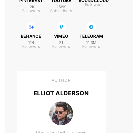
PINTEREST
YOUTUBE
SOUNDCLOUD
Followers
12K
158K
Followers
Subscribers
BEHANCE
VIMEO
TELEGRAM
114
21
11.3M
Followers
Followers
Followers
AUTHOR
ELLIOT ALDERSON
Etiam vitae dapibus rhoncus.