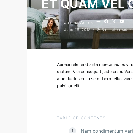
ET QUAM VEL
Joanna Wellick
June 28, 2018
3 minute read
Aenean eleifend ante maecenas pulvina
dictum. Vici consequat justo enim. Vene
amet luctus enim sem libero tellus vi
pulvinar elit.
TABLE OF CONTENTS
Nam condimentum vari