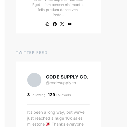
Eget etiam aenean nisi montes
felis pretium donec veni.
Pede…
TWITTER FEED
CODE SUPPLY CO.
@codesupplyco
3
129
Following
Followers
It’s been a long way, but we’ve
just reached a huge 10k sales
milestone
Thanks everyone