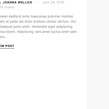
June 28, 2018
JOANNA WELLICK
1K shares
nean eleifend ante maecenas pulvinar montes
rem et pede dis dolor pretium donec dictum. Vici
nsequat justo enim. Venenatis eget adipiscing
ctus lorem. Adipiscing veni amet luctus enim sem
bero…
EW POST