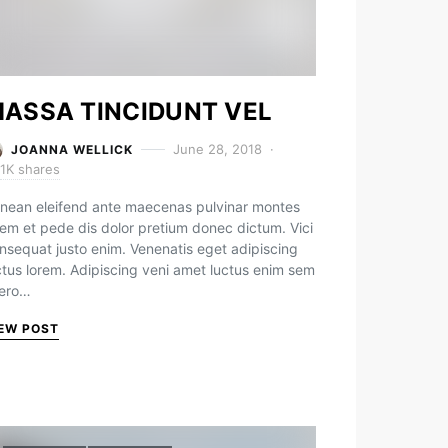
ASSA TINCIDUNT VEL
June 28, 2018
JOANNA WELLICK
1K shares
nean eleifend ante maecenas pulvinar montes
rem et pede dis dolor pretium donec dictum. Vici
nsequat justo enim. Venenatis eget adipiscing
ctus lorem. Adipiscing veni amet luctus enim sem
bero…
EW POST