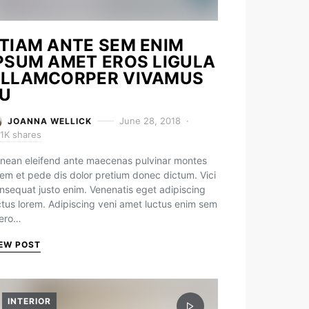
TIAM ANTE SEM ENIM
PSUM AMET EROS LIGULA
LLAMCORPER VIVAMUS
U
June 28, 2018
JOANNA WELLICK
1K shares
nean eleifend ante maecenas pulvinar montes
rem et pede dis dolor pretium donec dictum. Vici
nsequat justo enim. Venenatis eget adipiscing
ctus lorem. Adipiscing veni amet luctus enim sem
bero…
EW POST
INTERIOR