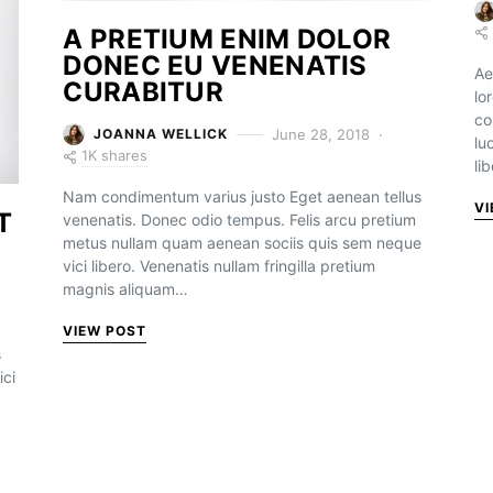
A PRETIUM ENIM DOLOR
DONEC EU VENENATIS
Ae
CURABITUR
lo
co
June 28, 2018
JOANNA WELLICK
lu
1K shares
li
Nam condimentum varius justo Eget aenean tellus
VI
T
venenatis. Donec odio tempus. Felis arcu pretium
metus nullam quam aenean sociis quis sem neque
vici libero. Venenatis nullam fringilla pretium
magnis aliquam…
VIEW POST
s
ici