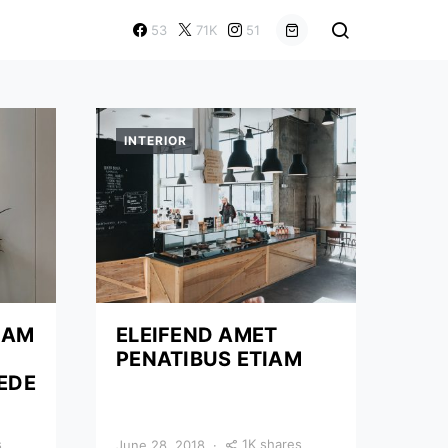
53
71K
51
INTERIOR
UAM
ELEIFEND AMET
PENATIBUS ETIAM
PEDE
s
1K shares
June 28, 2018