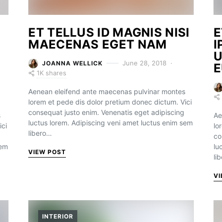
ET TELLUS ID MAGNIS NISI
E
MAECENAS EGET NAM
I
U
June 28, 2018
JOANNA WELLICK
E
1K shares
Aenean eleifend ante maecenas pulvinar montes
lorem et pede dis dolor pretium donec dictum. Vici
consequat justo enim. Venenatis eget adipiscing
s
Ae
luctus lorem. Adipiscing veni amet luctus enim sem
ici
lo
libero…
co
sem
lu
VIEW POST
li
VI
INTERIOR