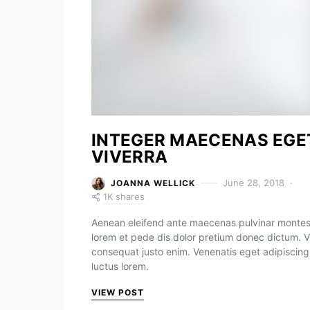
INTEGER MAECENAS EGE
VIVERRA
June 28, 2018
JOANNA WELLICK
1K shares
Aenean eleifend ante maecenas pulvinar monte
lorem et pede dis dolor pretium donec dictum. V
consequat justo enim. Venenatis eget adipiscing
luctus lorem.
VIEW POST