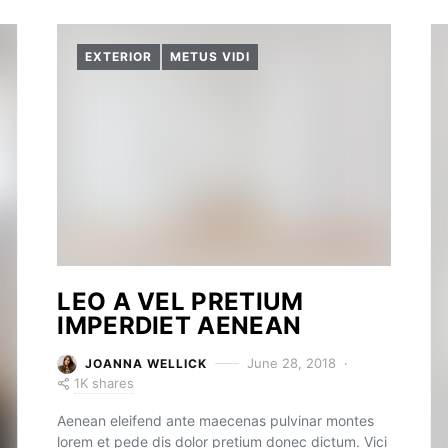
EXTERIOR
METUS VIDI
LEO A VEL PRETIUM
IMPERDIET AENEAN
June 28, 2018
JOANNA WELLICK
1K shares
Aenean eleifend ante maecenas pulvinar montes
lorem et pede dis dolor pretium donec dictum. Vici