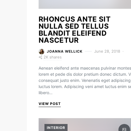
RHONCUS ANTE SIT
NULLA SED TELLUS
BLANDIT ELEIFEND
NASCETUR
June 28, 2018
JOANNA WELLICK
2K shares
Aenean eleifend ante maecenas pulvinar monte
lorem et pede dis dolor pretium donec dictum. V
consequat justo enim. Venenatis eget adipiscing
luctus lorem. Adipiscing veni amet luctus enim 
libero…
VIEW POST
INTERIOR