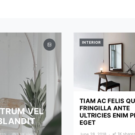
INTERIOR
TIAM AC FELIS Q
FRINGILLA ANTE
UTRUM VEL
ULTRICIES ENIM 
BLANDIT
EGET
res
1K share
1.9K views
June 28, 2018