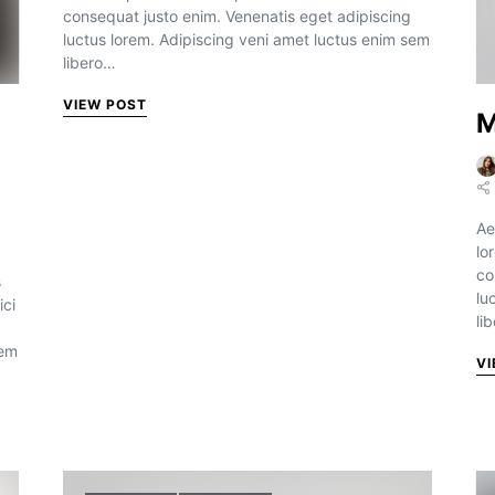
consequat justo enim. Venenatis eget adipiscing
luctus lorem. Adipiscing veni amet luctus enim sem
libero…
VIEW POST
M
Ae
lo
co
s
lu
ici
li
sem
VI