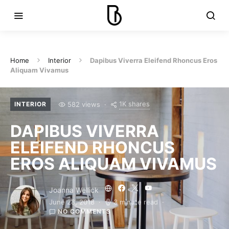
Home
Interior
Dapibus Viverra Eleifend Rhoncus Eros
Aliquam Vivamus
1K shares
582 views
INTERIOR
DAPIBUS VIVERRA
ELEIFEND RHONCUS
EROS ALIQUAM VIVAMUS
Joanna Wellick
June 28, 2018
3 minute read
NO COMMENTS