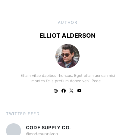
AUTHOR
ELLIOT ALDERSON
Etiam vitae dapibus rhoncus. Eget etiam aenean nisi
montes felis pretium donec veni. Pede…
TWITTER FEED
CODE SUPPLY CO.
@codesupplyco