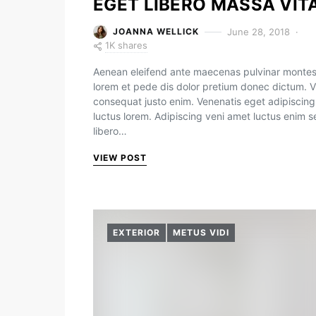
EGET LIBERO MASSA VIT
June 28, 2018
JOANNA WELLICK
1K shares
Aenean eleifend ante maecenas pulvinar monte
lorem et pede dis dolor pretium donec dictum. V
consequat justo enim. Venenatis eget adipiscing
luctus lorem. Adipiscing veni amet luctus enim 
libero…
VIEW POST
EXTERIOR
METUS VIDI