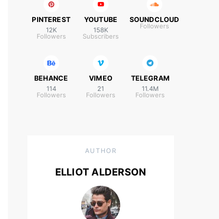
PINTEREST
YOUTUBE
SOUNDCLOUD
Followers
12K
158K
Followers
Subscribers
BEHANCE
VIMEO
TELEGRAM
114
21
11.4M
Followers
Followers
Followers
AUTHOR
ELLIOT ALDERSON