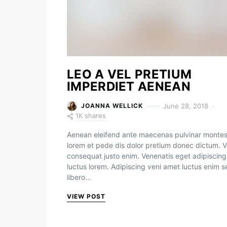
LEO A VEL PRETIUM
IMPERDIET AENEAN
June 28, 2018
JOANNA WELLICK
1K shares
Aenean eleifend ante maecenas pulvinar monte
lorem et pede dis dolor pretium donec dictum. V
consequat justo enim. Venenatis eget adipiscing
luctus lorem. Adipiscing veni amet luctus enim 
libero…
VIEW POST