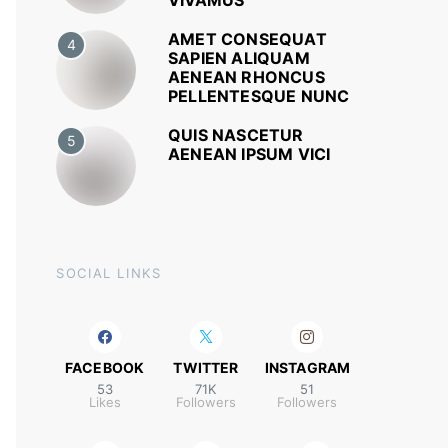
VIVAMUS
AMET CONSEQUAT
4
SAPIEN ALIQUAM
AENEAN RHONCUS
PELLENTESQUE NUNC
QUIS NASCETUR
5
AENEAN IPSUM VICI
SOCIAL LINKS
FACEBOOK
TWITTER
INSTAGRAM
53
71K
51
Likes
Followers
Followers