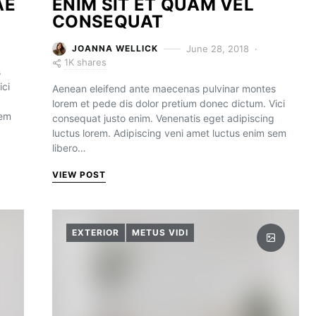
AE
ENIM SIT ET QUAM VEL
CONSEQUAT
June 28, 2018
JOANNA WELLICK
1K shares
s
ici
Aenean eleifend ante maecenas pulvinar montes
lorem et pede dis dolor pretium donec dictum. Vici
sem
consequat justo enim. Venenatis eget adipiscing
luctus lorem. Adipiscing veni amet luctus enim sem
libero…
VIEW POST
EXTERIOR
METUS VIDI