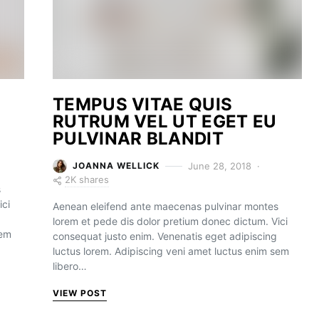
TEMPUS VITAE QUIS
RUTRUM VEL UT EGET EU
PULVINAR BLANDIT
June 28, 2018
JOANNA WELLICK
2K shares
s
ici
Aenean eleifend ante maecenas pulvinar montes
lorem et pede dis dolor pretium donec dictum. Vici
sem
consequat justo enim. Venenatis eget adipiscing
luctus lorem. Adipiscing veni amet luctus enim sem
libero…
VIEW POST