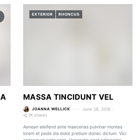
EXTERIOR
RHONCUS
LA
MASSA TINCIDUNT VEL
June 28, 2018
JOANNA WELLICK
1K shares
Aenean eleifend ante maecenas pulvinar montes
lorem et pede dis dolor pretium donec dictum. Vici
consequat justo enim. Venenatis eget adipiscing