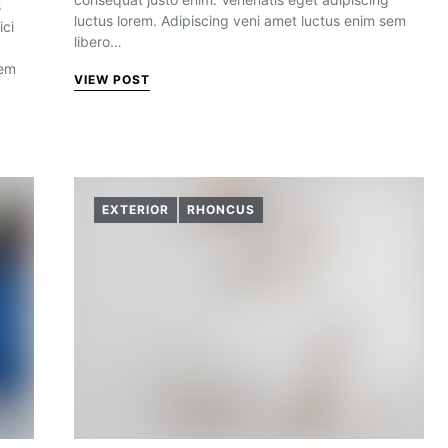
s
luctus lorem. Adipiscing veni amet luctus enim sem
ici
libero…
sem
VIEW POST
EXTERIOR
RHONCUS