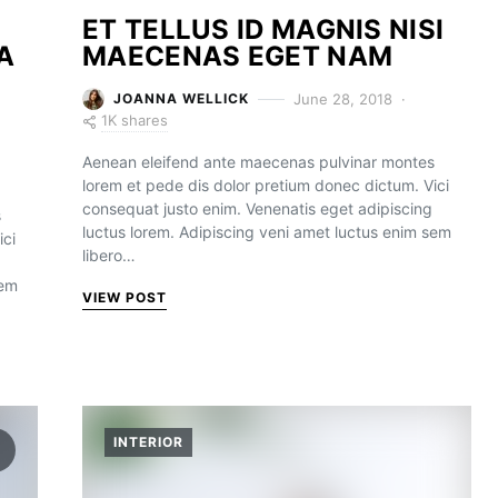
ET TELLUS ID MAGNIS NISI
A
MAECENAS EGET NAM
June 28, 2018
JOANNA WELLICK
1K shares
Aenean eleifend ante maecenas pulvinar montes
lorem et pede dis dolor pretium donec dictum. Vici
consequat justo enim. Venenatis eget adipiscing
s
luctus lorem. Adipiscing veni amet luctus enim sem
ici
libero…
sem
VIEW POST
INTERIOR