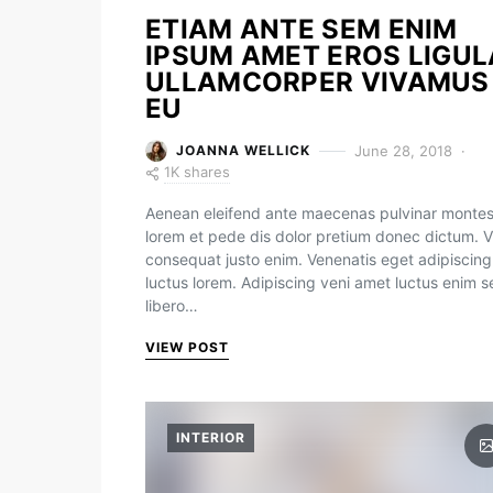
ETIAM ANTE SEM ENIM
IPSUM AMET EROS LIGUL
ULLAMCORPER VIVAMUS
EU
June 28, 2018
JOANNA WELLICK
1K shares
Aenean eleifend ante maecenas pulvinar monte
lorem et pede dis dolor pretium donec dictum. V
consequat justo enim. Venenatis eget adipiscing
luctus lorem. Adipiscing veni amet luctus enim 
libero…
VIEW POST
INTERIOR