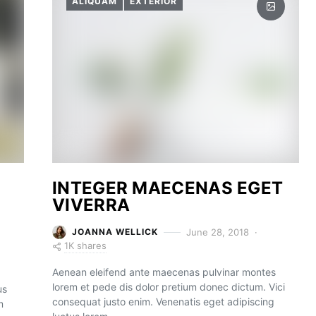
ALIQUAM
EXTERIOR
INTEGER MAECENAS EGET
VIVERRA
June 28, 2018
JOANNA WELLICK
1K shares
Aenean eleifend ante maecenas pulvinar montes
lorem et pede dis dolor pretium donec dictum. Vici
us
consequat justo enim. Venenatis eget adipiscing
m