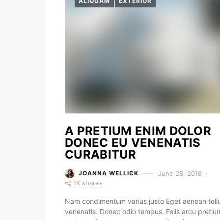
ALIQUAM
EXTERIOR
A PRETIUM ENIM DOLOR
DONEC EU VENENATIS
CURABITUR
June 28, 2018
JOANNA WELLICK
1K shares
Nam condimentum varius justo Eget aenean tell
venenatis. Donec odio tempus. Felis arcu pretiu