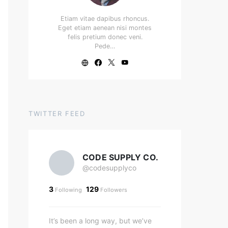
Etiam vitae dapibus rhoncus.
Eget etiam aenean nisi montes
felis pretium donec veni.
Pede…
TWITTER FEED
CODE SUPPLY CO.
@codesupplyco
3
129
Following
Followers
It’s been a long way, but we’ve