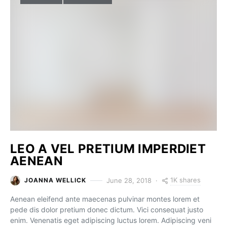
LEO A VEL PRETIUM IMPERDIET
AENEAN
1K shares
June 28, 2018
JOANNA WELLICK
Aenean eleifend ante maecenas pulvinar montes lorem et
pede dis dolor pretium donec dictum. Vici consequat justo
enim. Venenatis eget adipiscing luctus lorem. Adipiscing veni