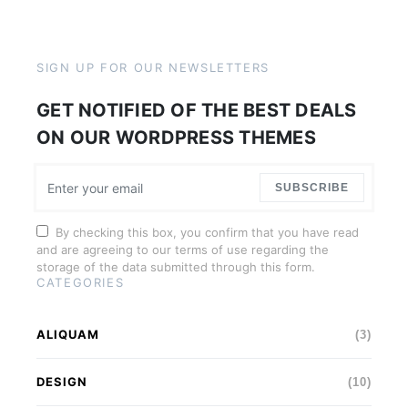
SIGN UP FOR OUR NEWSLETTERS
GET NOTIFIED OF THE BEST DEALS
ON OUR WORDPRESS THEMES
SUBSCRIBE
By checking this box, you confirm that you have read
and are agreeing to our terms of use regarding the
storage of the data submitted through this form.
CATEGORIES
ALIQUAM
(3)
DESIGN
(10)