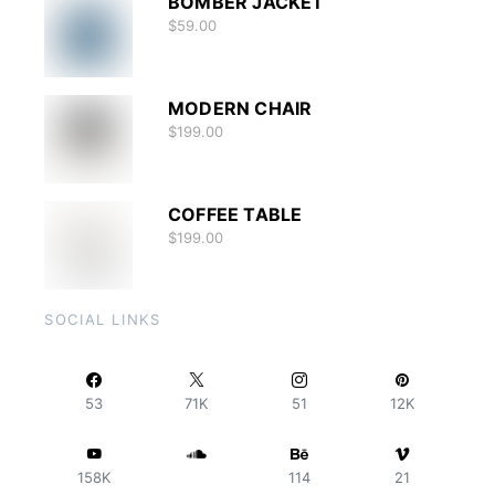
BOMBER JACKET
$
59.00
MODERN CHAIR
$
199.00
COFFEE TABLE
$
199.00
SOCIAL LINKS
53
71K
51
12K
158K
114
21