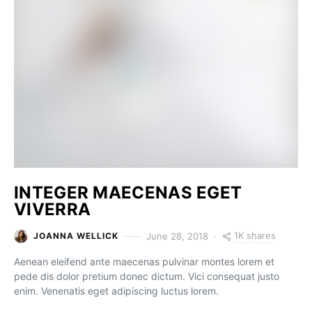
INTEGER MAECENAS EGET
VIVERRA
1K shares
June 28, 2018
JOANNA WELLICK
Aenean eleifend ante maecenas pulvinar montes lorem et
pede dis dolor pretium donec dictum. Vici consequat justo
enim. Venenatis eget adipiscing luctus lorem.