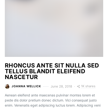
RHONCUS ANTE SIT NULLA SED
TELLUS BLANDIT ELEIFEND
NASCETUR
1K shares
June 28, 2018
JOANNA WELLICK
Aenean eleifend ante maecenas pulvinar montes lorem et
pede dis dolor pretium donec dictum. Vici consequat justo
enim. Venenatis eget adipiscing luctus lorem. Adipiscing veni