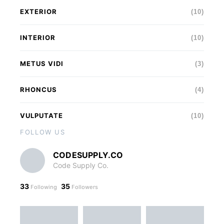
EXTERIOR
(10)
INTERIOR
(10)
METUS VIDI
(3)
RHONCUS
(4)
VULPUTATE
(10)
FOLLOW US
CODESUPPLY.CO
Code Supply Co.
33
35
Following
Followers