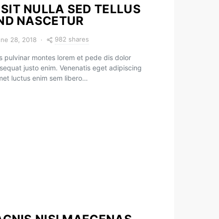
SIT NULLA SED TELLUS
END NASCETUR
982 shares
ne 28, 2018
 pulvinar montes lorem et pede dis dolor
sequat justo enim. Venenatis eget adipiscing
amet luctus enim sem libero…