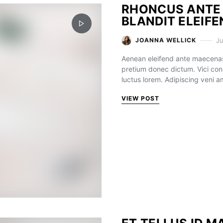
RHONCUS ANTE 
BLANDIT ELEIF
Ju
JOANNA WELLICK
Aenean eleifend ante maecenas
pretium donec dictum. Vici con
luctus lorem. Adipiscing veni 
VIEW POST