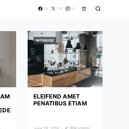
53
71K
51
INTERIOR
UAM
ELEIFEND AMET
PENATIBUS ETIAM
PEDE
s
964 shares
June 28, 2018