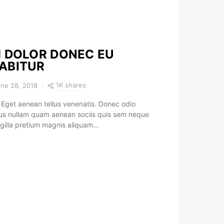
M DOLOR DONEC EU
ABITUR
1K shares
ne 28, 2018
Eget aenean tellus venenatis. Donec odio
tus nullam quam aenean sociis quis sem neque
ringilla pretium magnis aliquam…