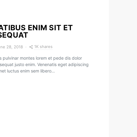
TIBUS ENIM SIT ET
SEQUAT
1K shares
ne 28, 2018
 pulvinar montes lorem et pede dis dolor
sequat justo enim. Venenatis eget adipiscing
amet luctus enim sem libero…