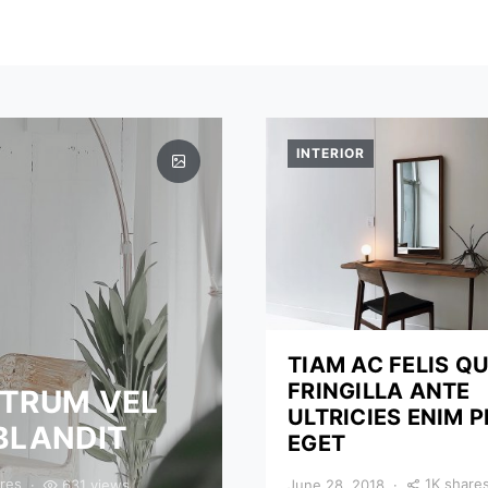
INTERIOR
TIAM AC FELIS Q
FRINGILLA ANTE
UTRUM VEL
ULTRICIES ENIM 
BLANDIT
EGET
res
1K share
631 views
June 28, 2018