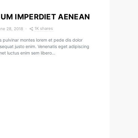
TIUM IMPERDIET AENEAN
1K shares
ne 28, 2018
 pulvinar montes lorem et pede dis dolor
sequat justo enim. Venenatis eget adipiscing
amet luctus enim sem libero…