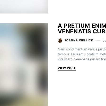
A PRETIUM ENI
VENENATIS CUR
Ju
JOANNA WELLICK
Nam condimentum varius justo 
tempus. Felis arcu pretium me
vici libero. Venenatis nullam f
VIEW POST