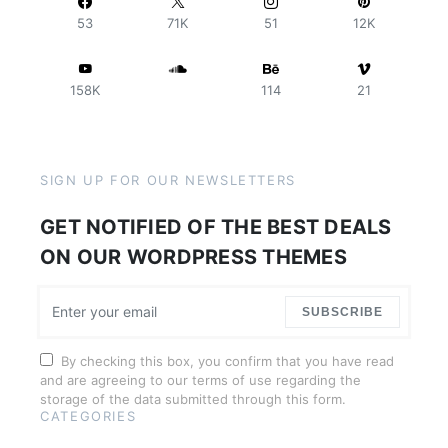
53
71K
51
12K
158K
114
21
SIGN UP FOR OUR NEWSLETTERS
GET NOTIFIED OF THE BEST DEALS
ON OUR WORDPRESS THEMES
SUBSCRIBE
By checking this box, you confirm that you have read
and are agreeing to our terms of use regarding the
storage of the data submitted through this form.
CATEGORIES