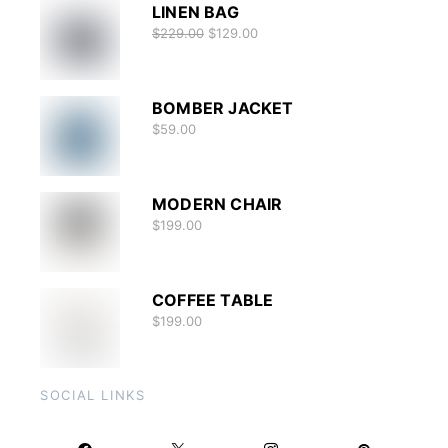
LINEN BAG
$
229.00
$
129.00
BOMBER JACKET
$
59.00
MODERN CHAIR
$
199.00
COFFEE TABLE
$
199.00
SOCIAL LINKS