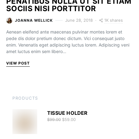
PENATIBUS NULLA UT SIT ETIAM
SOCIIS NISI PORTTITOR
1K shares
June 28, 2018
JOANNA WELLICK
Aenean eleifend ante maecenas pulvinar montes lorem et
pede dis dolor pretium donec dictum. Vici consequat justo
enim. Venenatis eget adipiscing luctus lorem. Adipiscing veni
amet luctus enim sem libero…
VIEW POST
PRODUCTS
TISSUE HOLDER
$
99.00
$
59.00